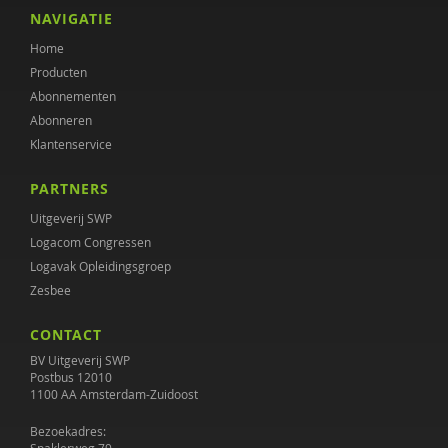
Henk Ferwerda
NAVIGATIE
Home
Maaike Habra
Producten
Jan Hendriks
Abonnementen
Abonneren
Simone 't Hooft
Klantenservice
Donald Jager
PARTNERS
Janine Janssen
Uitgeverij SWP
Logacom Congressen
Wouter Jongebreur
Logavak Opleidingsgroep
Zesbee
Rosa Koenraadt
CONTACT
Anouk Kok
BV Uitgeverij SWP
Margriet Lenkens
Postbus 12010
1100 AA Amsterdam-Zuidoost
Gera Nagelhout
Bezoekadres: