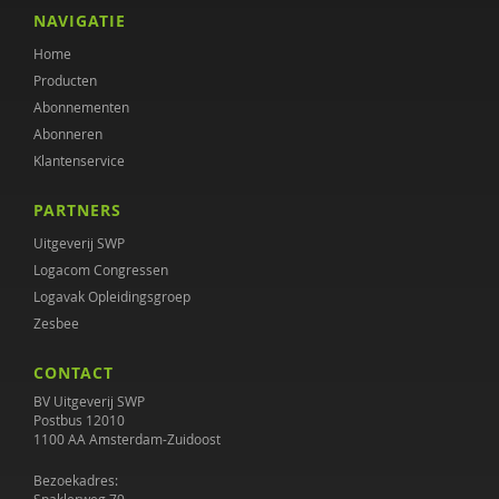
Noor de Boer
NAVIGATIE
Home
Esther Bontekoe
Producten
Nynke Boonstra
Abonnementen
Abonneren
Ellen van den Broek
Klantenservice
Hilde Brons
PARTNERS
Marieke Bruggemann-Kluvers
Uitgeverij SWP
Logacom Congressen
Aniet Bruininks
Logavak Opleidingsgroep
Zesbee
Cocky Buijsen
CONTACT
Jan Buitelaar
BV Uitgeverij SWP
Wendy Buysse
Postbus 12010
1100 AA Amsterdam-Zuidoost
Sarah Capel
Bezoekadres: