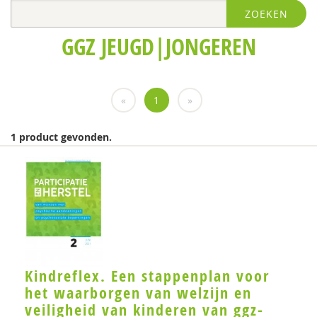
ZOEKEN
Naima Azough
GGZ JEUGD|JONGEREN
Maria Baltag
Femke Berends
«
1
»
Ingrid ten Berge
Marianne Berger
1 product gevonden.
Marten Bergwerff
Laura Beurskens-Claessen
Ine Beyens
Denise Bodden
Leonieke Boendermaker
Kindreflex. Een stappenplan voor
het waarborgen van welzijn en
Hester de Boer
veiligheid van kinderen van ggz-