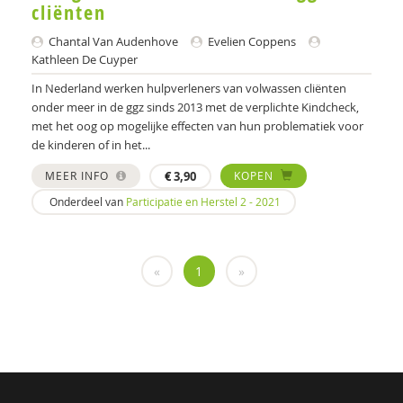
cliënten
Noor de Boer
Chantal Van Audenhove
Evelien Coppens
Esther Bontekoe
Kathleen De Cuyper
Nynke Boonstra
In Nederland werken hulpverleners van volwassen cliënten
onder meer in de ggz sinds 2013 met de verplichte Kindcheck,
Ellen van den Broek
met het oog op mogelijke effecten van hun problematiek voor
de kinderen of in het...
Hilde Brons
MEER INFO
€
3,90
KOPEN
Marieke Bruggemann-Kluvers
Onderdeel van
Participatie en Herstel 2 - 2021
Aniet Bruininks
Cocky Buijsen
«
1
»
Jan Buitelaar
Wendy Buysse
Sarah Capel