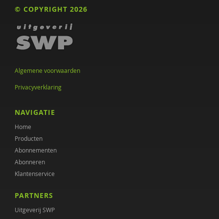
Bram Orobio de Castro
© COPYRIGHT 2026
Mariëlle Cloin
Evelien Coppens
Dirk Corstens
Algemene voorwaarden
Daan Creemers
Privacyverklaring
Eveline Crone
NAVIGATIE
Gioi D’Innocenzo
Home
Producten
Ivy Defoe
Abonnementen
Paula Dekkers-Verbon
Abonneren
Klantenservice
Martine F. Delfos
PARTNERS
Symone Detmar
Uitgeverij SWP