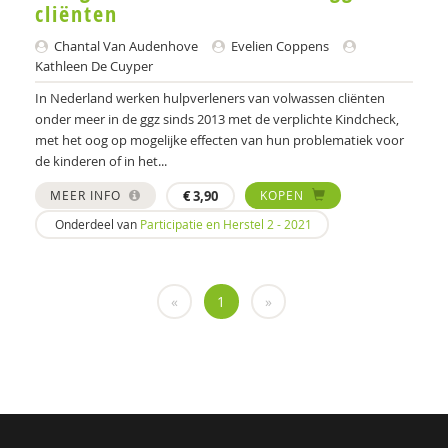
cliënten
Ewout Openneer
Chantal Van Audenhove
Evelien Coppens
Peter Oud
Kathleen De Cuyper
Marjolein Peters
In Nederland werken hulpverleners van volwassen cliënten
onder meer in de ggz sinds 2013 met de verplichte Kindcheck,
Roald Pijpker
met het oog op mogelijke effecten van hun problematiek voor
de kinderen of in het...
Julia Plukaard
MEER INFO
€
3,90
KOPEN
Gabriël Prinsenberg
Onderdeel van
Participatie en Herstel 2 - 2021
Erik Rijntjes
Diana Roeg
«
1
»
DIEKE ROODBEEN
Bert-Jan Roosenschoon
Barbara Schaefer