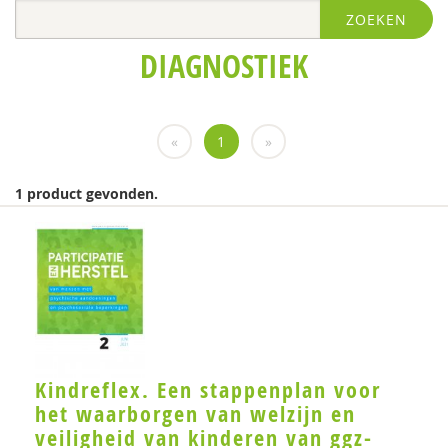
ZOEKEN
Nathalie Dekker
DIAGNOSTIEK
Jan Willem de Graaf
Mijke Hartendorp
«
1
»
Jetske de Jong
Gerdie Kienhorst
1 product gevonden.
Maria Koelen
Georgia Lucassen
Rosalie Metze
Tine Molendijk
Jessica de Nijs
Kindreflex. Een stappenplan voor
het waarborgen van welzijn en
Annet Nugter
veiligheid van kinderen van ggz-