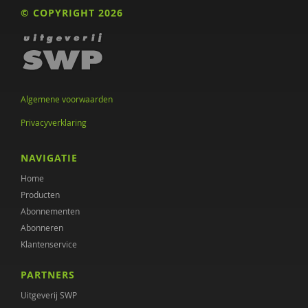
Wyke Stommel
© COPYRIGHT 2026
Wilma Swildens
Vadim Telukov
Lenneke Vaandrager
Algemene voorwaarden
Chantal Van Audenhove
Privacyverklaring
Levi van Dam
NAVIGATIE
Inge Vandeputte
Home
Producten
Esther Veen
Abonnementen
Luc Vercauteren
Abonneren
Klantenservice
Ellen Visser
PARTNERS
Bram Vreeswijk
Uitgeverij SWP