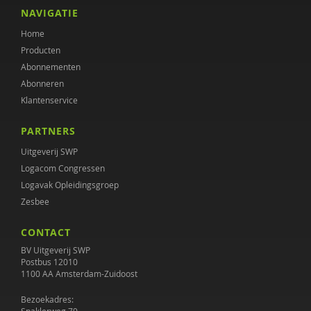
Annet Nugter
NAVIGATIE
Home
Ewout Openneer
Producten
Peter Oud
Abonnementen
Abonneren
Marjolein Peters
Klantenservice
Roald Pijpker
PARTNERS
Julia Plukaard
Uitgeverij SWP
Logacom Congressen
Gabriël Prinsenberg
Logavak Opleidingsgroep
Zesbee
Erik Rijntjes
CONTACT
Diana Roeg
BV Uitgeverij SWP
DIEKE ROODBEEN
Postbus 12010
1100 AA Amsterdam-Zuidoost
Bert-Jan Roosenschoon
Bezoekadres: