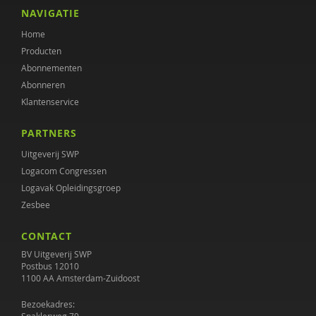
Annet Nugter
NAVIGATIE
Home
Ewout Openneer
Producten
Peter Oud
Abonnementen
Abonneren
Marjolein Peters
Klantenservice
Roald Pijpker
PARTNERS
Julia Plukaard
Uitgeverij SWP
Logacom Congressen
Gabriël Prinsenberg
Logavak Opleidingsgroep
Zesbee
Erik Rijntjes
CONTACT
Diana Roeg
BV Uitgeverij SWP
DIEKE ROODBEEN
Postbus 12010
1100 AA Amsterdam-Zuidoost
Bert-Jan Roosenschoon
Bezoekadres: