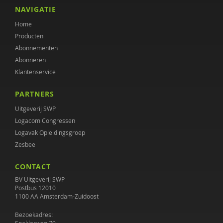
Hans Kroon
NAVIGATIE
Home
Griet Lauwers
Producten
Dr. Lies Korevaar
Abonnementen
Abonneren
Marianne van de Linde
Klantenservice
Peter Muller
PARTNERS
Christien Muusse
Uitgeverij SWP
Logacom Congressen
Marieke Nijmanting
Logavak Opleidingsgroep
Zesbee
Heico Oosting
CONTACT
Ewout Openneer
BV Uitgeverij SWP
Peter Oud
Postbus 12010
1100 AA Amsterdam-Zuidoost
Roald Pijpker
Bezoekadres: