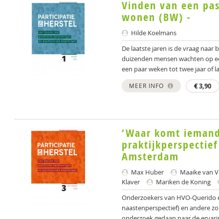
Vinden van een pa
wonen (BW) -
Hilde Koelmans
De laatste jaren is de vraag naa
duizenden mensen wachten op een 
een paar weken tot twee jaar of lan
MEER INFO
€
3,90
‘Waar komt iemand 
praktijkperspectie
Amsterdam
Max Huber
Maaike van V
Klaver
Mariken de Koning
Onderzoekers van HVO-Querido en 
naastenperspectief) en andere z
onderzoek gedaan naar de ervari