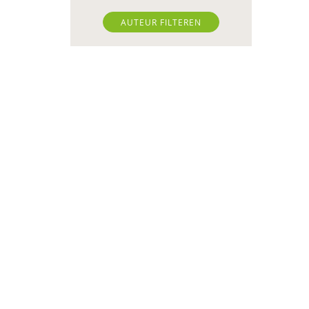
Eveline Duimelaar
AUTEUR FILTEREN
Irene Geerts
Petra Havinga
Dirk den Hollander
Max Huber
Wouter Jongebreur
Claudia Kaagman
Herma Kerssies
Gerdie Kienhorst
Martijn Kikkert
Marieke Kingma