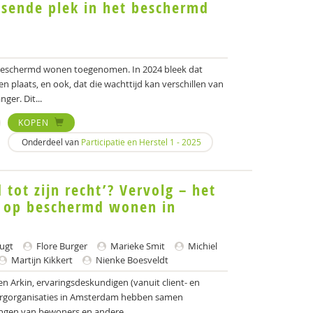
ssende plek in het beschermd
r beschermd wonen toegenomen. In 2024 bleek dat
plaats, en ook, dat die wachttijd kan verschillen van
ger. Dit...
KOPEN
Onderdeel van
Participatie en Herstel 1 - 2025
tot zijn recht’? Vervolg – het
f op beschermd wonen in
ugt
Flore Burger
Marieke Smit
Michiel
Martijn Kikkert
Nienke Boesveldt
Arkin, ervaringsdeskundigen (vanuit client- en
orgorganisaties in Amsterdam hebben samen
ngen van bewoners en andere...