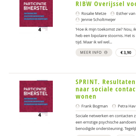
RIBW Overijssel vo
Rosalie Metze
Esther van
Jennie Scholtmeijer
’Hoe ik mijn toekomst zie? Nou, i
heb een bipolaire stoornis. Het i
tijd. Maar ik wil wel...
MEER INFO
€
3,90
SPRINT. Resultaten
naar sociale conta
wonen
Frank Bogman
Petra Hav
Sociale netwerken en contacten z
een ernstige psychische aandoening
benodigde ondersteuning. Tegelijke