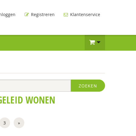
nloggen
Registreren
Klantenservice
ZOEKEN
GELEID WONEN
3
»