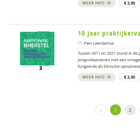
MEER INFO
€
3,90
10 jaar praktijkerv
Pien Leendertse
Tussen 2011 en 2021 stond in de p
jongvolwassenen met een vroege ps
fungeerde als klinische opnameset
MEER INFO
€
3,90
«
1
2