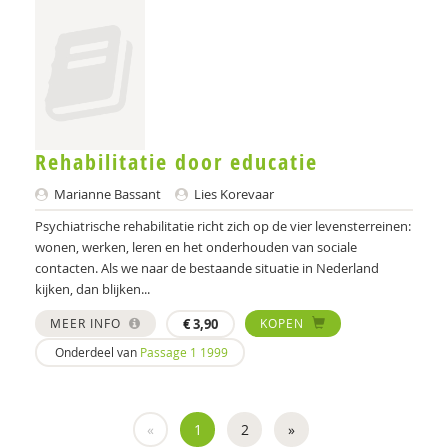
Laura Beurskens-Claessen
Gabriël van Beusekom
Hilly Beuving
Ine Beyens
Rehabilitatie door educatie
Anne Bijlsma
Marianne Bassant
Lies Korevaar
Marc van Bijsterveldt
Psychiatrische rehabilitatie richt zich op de vier levensterreinen:
JOEP BINKHORST
wonen, werken, leren en het onderhouden van sociale
contacten. Als we naar de bestaande situatie in Nederland
Neis Bitter
kijken, dan blijken...
Eric Blaauw
MEER INFO
€
3,90
KOPEN
Onderdeel van
Passage 1 1999
Helma Blankman
Hanneke Bloemendal
«
1
2
»
Agnes Blom