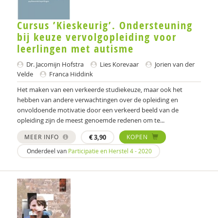
Gerard Alderliefste
Cursus ’Kieskeurig’. Ondersteuning
Jerry Allon
bij keuze vervolgopleiding voor
leerlingen met autisme
Michi Almer
Dr. Jacomijn Hofstra
Lies Korevaar
Jorien van der
Astrid Altena
Velde
Franca Hiddink
MICHAELA AMERING
Het maken van een verkeerde studiekeuze, maar ook het
hebben van andere verwachtingen over de opleiding en
Marion Ammeraal
onvoldoende motivatie door een verkeerd beeld van de
opleiding zijn de meest genoemde redenen om te...
GGD Amsterdam
MEER INFO
€
3,90
KOPEN
José an Beuzekom
Onderdeel van
Participatie en Herstel 4 - 2020
Jozé an Kooten Niekerk
Dorothé an Slooten
Raquel Andres-Hyman