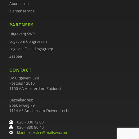
Abonneren
Nienke Boesveldt
Klantenservice
Wilma Boevink
PARTNERS
WILMA BOEVINK
Uitgeverij SWP
Logacom Congressen
Moniek Bogaards
Logavak Opleidingsgroep
Zesbee
Frank Bogman
CONTACT
Ernst Bohlmeijer
BV Uitgeverij SWP
Maaike Bolhuis
Postbus 12010
1100 AA Amsterdam-Zuidoost
Anneke Bolle
Bezoekadres:
Spaklerweg 79
Antoinette Bolscher
1114 AE Amsterdam-Duivendrecht
Arjan Bolt
020 - 330 72 00
020 - 330 80 40
Timo Bolt
klantenservice@mailswp.com