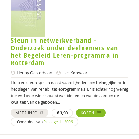
K.A. Beijersbergen
Mariëlle Beijersbergen
Jolande uit Beijerse
Steun in netwerkverband -
Dirck van Bekkum
Onderzoek onder deelnemers van
het Begeleid Leren-programma in
Hadewich Benjamins
Rotterdam
Femke Berends
Henny Oosterbaan
Lies Korevaar
Marja Berends
Hulp en steun spelen naast vaardigheden een belangrijke rol in
het slagen van rehabilitatieprogramma's. Er is echter nog weinig
D.P.G. van den Berg
bekend over wie er zoal steun bieden en wat de aard en de
kwaliteit van de geboden...
Karijn van den Berg
MEER INFO
€
3,90
KOPEN
Ingrid ten Berge
Onderdeel van
Passage 1 - 2006
Anne-Marie van Bergen