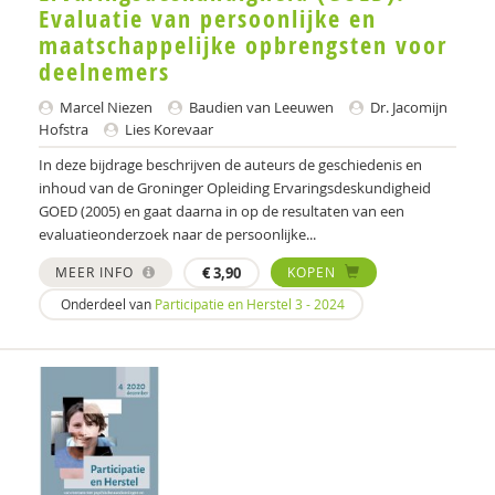
Evaluatie van persoonlijke en
Annet Aalbers
maatschappelijke opbrengsten voor
deelnemers
Yvonne Aartsen
Marcel Niezen
Baudien van Leeuwen
Dr. Jacomijn
Sebastian Abdallah
Hofstra
Lies Korevaar
Ruud Abma
In deze bijdrage beschrijven de auteurs de geschiedenis en
inhoud van de Groninger Opleiding Ervaringsdeskundigheid
Tineke Abma
GOED (2005) en gaat daarna in op de resultaten van een
evaluatieonderzoek naar de persoonlijke...
Anne Addink
MEER INFO
€
3,90
KOPEN
Sheila Adjiembaks
Onderdeel van
Participatie en Herstel 3 - 2024
Enikö agy
Marcel van Aken
Monique Al
Wendy Albers