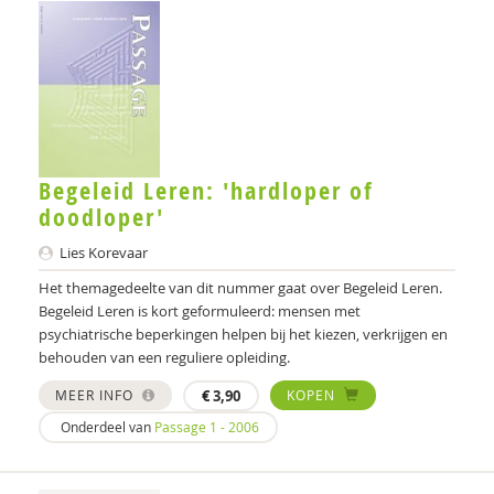
Ingeborg Berger
Marianne Berger
Maria Berghuis
Arjen Bergman
Begeleid Leren: 'hardloper of
Cris Bergmans
doodloper'
Ad Bergsma
Lies Korevaar
Marten Bergwerff
Het themagedeelte van dit nummer gaat over Begeleid Leren.
Begeleid Leren is kort geformuleerd: mensen met
Hanjo van Berkel
psychiatrische beperkingen helpen bij het kiezen, verkrijgen en
behouden van een reguliere opleiding.
Jessy Berkvens
MEER INFO
€
3,90
KOPEN
Rochelle Bernard
Onderdeel van
Passage 1 - 2006
Monique Beurskens