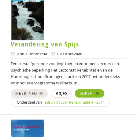
Leonie Bais
Meike Bak
Dirk Bakker
Verandering van Spijs
Marijn van Ballegooijen
Jannie Boomsma
Lies Korevaar
Maria Baltag
Een cursus 'gezonde voeding' met en voor mensen met een
psychische beperking Het Lectoraat Rehabilitatie van de
Ansam Barakat
Hanzehogeschool Groningen startte in 2007 het onderzoeks-
en innovatieprogramma Wellness. In...
Janny Barends
MEER INFO
€
3,90
KOPEN
Janny Barends
Onderdeel van
Tijdschrift voor Rehabilitatie 4 - 2011
Marianne Bassant
Laura Batstra
Dorine Bauduin