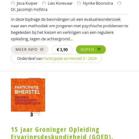
Jisca Kuiper
Lies Korevaar
Nynke Boonstra
Dr. Jacomijn Hofstra
Politie
In deze bijdrage de bevindingen uit een evaluatieonderzoek
psychiater
naar een methodiek om jongeren met psychische problemen te
begeleiden bij het kiezen en verkrijgen van een reguliere
Schrijven
opleiding, tegen de achtergrond...
Valente
MEER INFO
€
3,90
KOPEN
Onderdeel van
Participatie en Herstel 3 - 2024
Wim
Nona (J. Hiemstra)
Jeugdautoriteit (JA)
Leendert A. Hartog
Max A. Huber
Drs. A. Niewijk
15 jaar Groninger Opleiding
Ervaringsdeskundigheid (GOED).
Suzan van der Aa