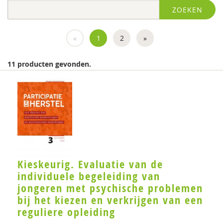
ZOEKEN
Diversen
diversen
«
1
2
»
FGzPt
11 producten gevonden.
Flenke
KNMG
Landelijk Kenniscentrum LVB
LIDIE
Medewerkers van het Psychiatrisch centrum Sint-
Kieskeurig. Evaluatie van de
Amandus in Beernem
individuele begeleiding van
Miranda
jongeren met psychische problemen
bij het kiezen en verkrijgen van een
Movisie
reguliere opleiding
MSW