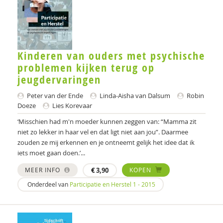
Phildy Asamoah
Jolanda Asmoredjo
Diverse auteurs
Kinderen van ouders met psychische
Naima Azough
problemen kijken terug op
jeugdervaringen
Anneloes van Baar
Peter van der Ende
Linda-Aisha van Dalsum
Robin
Andries Baart
Doeze
Lies Korevaar
‘Misschien had m'n moeder kunnen zeggen van: “Mamma zit
Ingrid Baart
niet zo lekker in haar vel en dat ligt niet aan jou”. Daarmee
Herman Baartman
zouden ze mij erkennen en je ontneemt gelijk het idee dat ik
iets moet gaan doen.’...
Liesbeth Baas
MEER INFO
€
3,90
KOPEN
Marie-Antoinette Bäckes
Onderdeel van
Participatie en Herstel 1 - 2015
Michiel Bähler
Michiel Bahler