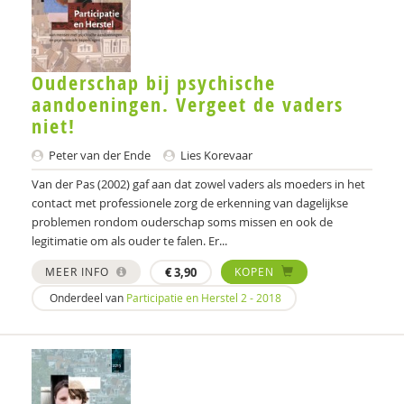
Elle Ansems
Gabriël Anthonio
Ouderschap bij psychische
met antwoord van Karien van Roermund
aandoeningen. Vergeet de vaders
Bente Appelhof
niet!
Peter van der Ende
Lies Korevaar
Marleen Arends
Van der Pas (2002) gaf aan dat zowel vaders als moeders in het
Janneke Ariaans
contact met professionele zorg de erkenning van dagelijkse
problemen rondom ouderschap soms missen en ook de
Drs. Arie Hordijk
legitimatie om als ouder te falen. Er...
Martijn Arns
MEER INFO
€
3,90
KOPEN
Onderdeel van
Participatie en Herstel 2 - 2018
THEO ARP GUUS VAN MAURIK
Ildeniz Arslan
Nicole Arts