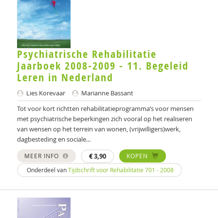
Hellen Becker
Keete Beckeringh
Psychiatrische Rehabilitatie
Ingrid Beckers
Jaarboek 2008-2009 - 11. Begeleid
Thijs Beckers
Leren in Nederland
Jan-Willem Bedeaux
Lies Korevaar
Marianne Bassant
Tot voor kort richtten rehabilitatieprogramma’s voor mensen
Bert Beentjes
met psychiatrische beperkingen zich vooral op het realiseren
van wensen op het terrein van wonen, (vrijwilligers)werk,
Titus Beentjes
dagbesteding en sociale...
J. Beernink-Wissink
MEER INFO
€
3,90
KOPEN
persoonlijk begeleider
Onderdeel van
Tijdschrift voor Rehabilitatie 701 - 2008
Guillaume Beijers
Huub Beijers