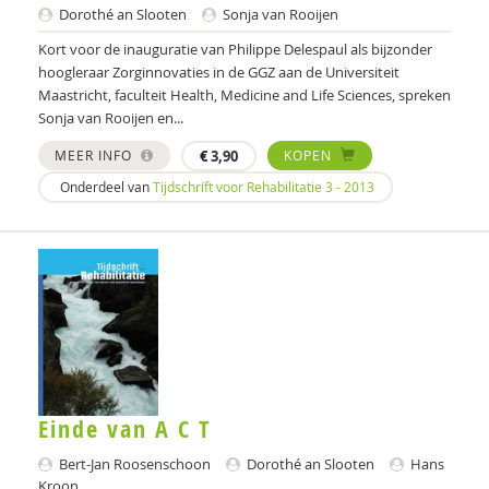
Dorothé an Slooten
Sonja van Rooijen
Politie
Kort voor de inauguratie van Philippe Delespaul als bijzonder
hoogleraar Zorginnovaties in de GGZ aan de Universiteit
psychiater
Maastricht, faculteit Health, Medicine and Life Sciences, spreken
Sonja van Rooijen en...
Schrijven
MEER INFO
€
3,90
KOPEN
Valente
Onderdeel van
Tijdschrift voor Rehabilitatie 3 - 2013
Wim
Nona (J. Hiemstra)
Jeugdautoriteit (JA)
Leendert A. Hartog
Max A. Huber
Einde van A C T
Drs. A. Niewijk
Bert-Jan Roosenschoon
Dorothé an Slooten
Hans
Suzan van der Aa
Kroon