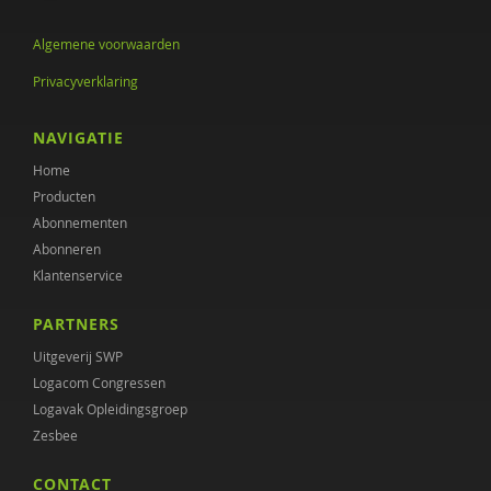
Gabriël Anthonio
Algemene voorwaarden
met antwoord van Karien van Roermund
Privacyverklaring
Bente Appelhof
NAVIGATIE
Marleen Arends
Home
Janneke Ariaans
Producten
Abonnementen
Drs. Arie Hordijk
Abonneren
Martijn Arns
Klantenservice
THEO ARP GUUS VAN MAURIK
PARTNERS
Uitgeverij SWP
Ildeniz Arslan
Logacom Congressen
Nicole Arts
Logavak Opleidingsgroep
Zesbee
Phildy Asamoah
CONTACT