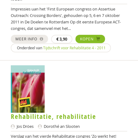
Annet Aalbers
Impressies uan het 'First European congress on Assertiue
Outreach: Crossing Borders', gehouden op 5, 6 en 7 oktober
Yvonne Aartsen
2011 in De Doelen te Rotterdam Op dit eerste Europese ACT-
congres, dat samenviel met het...
Sebastian Abdallah
MEER INFO
€
3,90
KOPEN
Ruud Abma
Onderdeel van
Tijdschrift voor Rehabilitatie 4 - 2011
Tineke Abma
Anne Addink
Sheila Adjiembaks
Enikö agy
Marcel van Aken
Rehabilitatie, rehabilitatie
Monique Al
Jos Dröes
Dorothé an Slooten
Wendy Albers
Verslag van het vierde Rehabilitatie congres 'Zo werkt het!