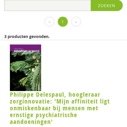
ZOEKEN
Diversen
diversen
«
1
»
FGzPt
3 producten gevonden.
Flenke
KNMG
Landelijk Kenniscentrum LVB
LIDIE
Medewerkers van het Psychiatrisch centrum Sint-
Amandus in Beernem
Philippe Delespaul, hoogleraar
zorginnovatie: 'Mijn affiniteit ligt
Miranda
onmiskenbaar bij mensen met
ernstige psychiatrische
Movisie
aandoeningen'
MSW