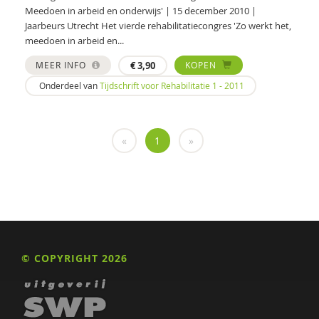
Meedoen in arbeid en onderwijs' | 15 december 2010 |
Gerard Alderliefste
Jaarbeurs Utrecht Het vierde rehabilitatiecongres 'Zo werkt het,
meedoen in arbeid en...
Jerry Allon
MEER INFO
€
3,90
KOPEN
Michi Almer
Onderdeel van
Tijdschrift voor Rehabilitatie 1 - 2011
Astrid Altena
MICHAELA AMERING
«
1
»
Marion Ammeraal
GGD Amsterdam
José an Beuzekom
Jozé an Kooten Niekerk
© COPYRIGHT 2026
Raquel Andres-Hyman
Elle Ansems