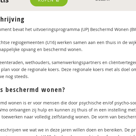
hrijving
ument bevat het uitvoeringsprogramma (UP) Beschermd Wonen (BW
chtse regiogemeenten (U16) werken samen aan een thuis in de wijk
appelijke opvang en beschermd wonen.
enteraden, wethouders, samenwerkingspartners en cliëntvertege
 plan voor de regionale koers. Deze regionale koers met als doel o
we nog steeds.
is beschermd wonen?
md wonen is er voor mensen die door psychische en/of psycho-soc
Wmo ontvangen zij hulp en kunnen zij thuis of in een instelling m
toewerken naar volledig zelfstandig wonen. De vorm van besche
beschrijven we wat we in deze jaren willen doen en bereiken. De p