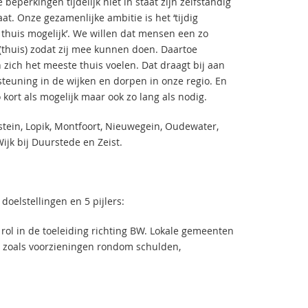
perkingen tijdelijk niet in staat zijn zelfstandig
t. Onze gezamenlijke ambitie is het ‘tijdig
thuis mogelijk’. We willen dat mensen een zo
(thuis) zodat zij mee kunnen doen. Daartoe
ich het meeste thuis voelen. Dat draagt bij aan
steuning in de wijken en dorpen in onze regio. En
ort als mogelijk maar ook zo lang als nodig.
stein, Lopik, Montfoort, Nieuwegein, Oudewater,
ijk bij Duurstede en Zeist.
oelstellingen en 5 pijlers:
 rol in de toeleiding richting BW. Lokale gemeenten
), zoals voorzieningen rondom schulden,