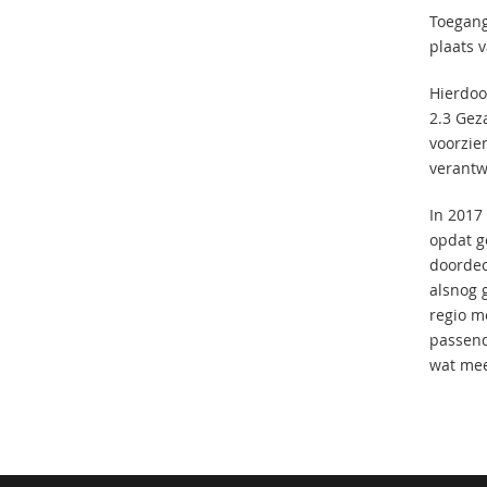
Toegang
plaats 
Hierdoo
2.3 Gez
voorzie
verantw
In 2017
opdat g
doordec
alsnog 
regio m
passend
wat mee