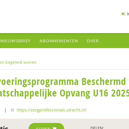
I
NIEUWSBRIEF
ABONNEMENTEN
OVER
en begeleid wonen
voeringsprogramma Beschermd
tschappelijke Opvang U16 2025
5
|
https://zorgprofessionals.utrecht.nl/
tis
DELEN:
KOPEN