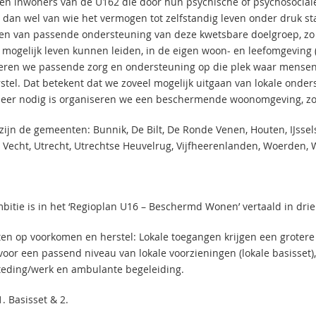
en inwoners van de U162 die door hun psychische of psychosociale be
 dan wel van wie het vermogen tot zelfstandig leven onder druk staa
ren van passende ondersteuning van deze kwetsbare doelgroep, zo 
mogelijk leven kunnen leiden, in de eigen woon- en leefomgeving 
eren we passende zorg en ondersteuning op die plek waar mensen z
stel. Dat betekent dat we zoveel mogelijk uitgaan van lokale onder
meer nodig is organiseren we een beschermende woonomgeving, zo k
zijn de gemeenten: Bunnik, De Bilt, De Ronde Venen, Houten, IJssel
e Vecht, Utrecht, Utrechtse Heuvelrug, Vijfheerenlanden, Woerden, W
itie is in het ‘Regioplan U16 – Beschermd Wonen’ vertaald in drie d
tten op voorkomen en herstel: Lokale toegangen krijgen een grotere
voor een passend niveau van lokale voorzieningen (lokale basisset
eding/werk en ambulante begeleiding.
 1. Basisset & 2.