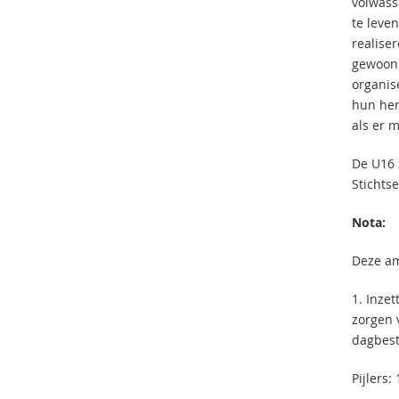
volwass
te leven
realise
gewoon 
organis
hun her
als er 
De U16 
Stichts
Nota:
Deze amb
1. Inze
zorgen 
dagbest
Pijlers: