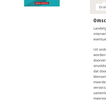
Gra
Omsc
Landelij
interve
eventue
Uit ond
worden 
doorver
onvoldo
dat doo
Mensen 
meerder
veroorz
samenle
meervou