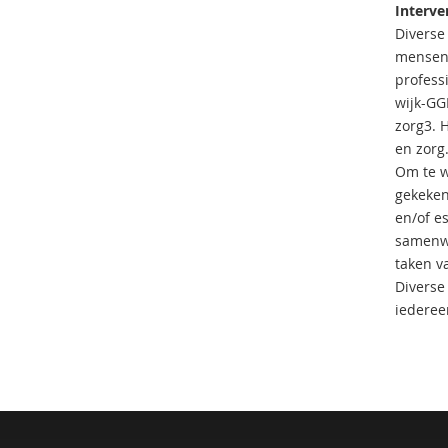
Interve
Diverse
mensen 
profess
wijk-GGD
zorg3. 
en zorg
Om te w
gekeken
en/of e
samenwe
taken va
Diverse
iederee