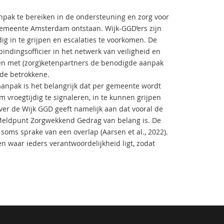
npak te bereiken in de ondersteuning en zorg voor
gemeente Amsterdam ontstaan. Wijk-GGD’ers zijn
g in te grijpen en escalaties te voorkomen. De
rbindingsofficier in het netwerk van veiligheid en
amen met (zorg)ketenpartners de benodigde aanpak
 de betrokkene.
aanpak is het belangrijk dat per gemeente wordt
roegtijdig te signaleren, in te kunnen grijpen
ver de Wijk GGD geeft namelijk aan dat vooral de
 Meldpunt Zorgwekkend Gedrag van belang is. De
 soms sprake van een overlap (Aarsen et al., 2022).
n waar ieders verantwoordelijkheid ligt, zodat