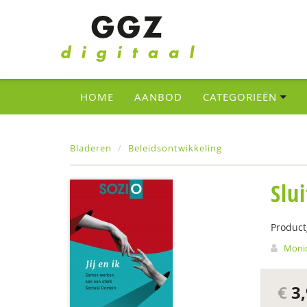
HOME
AANBOD
CATEGORIEËN
Bladeren
Beleidsontwikkeling
Slu
Produc
Moniq
€
3,