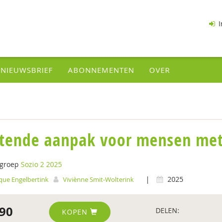
I
NIEUWSBRIEF
ABONNEMENTEN
OVER
itende aanpak voor mensen met
tgroep
Sozio 2 2025
|
2025
ue Engelbertink
Viviènne Smit-Wolterink
90
DELEN:
KOPEN