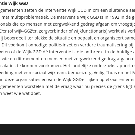
ntie Wijk GGD
 gemeenten zetten de interventie Wijk GGD in om een sluitende aa
met multiproblematiek. De interventie Wijk GGD is in 1992 in de 
ionals die op mensen met zorgwekkend gedrag afgaan om vroegtijdi
’er (of wijk-GGZ’er, zorgverbinder of wijkfunctionaris) werkt als ve
Hij beoordeelt ter plekke de situatie en bepaalt en organiseert s
. Dit voorkomt onnodige politie-inzet en verdere traumatisering bij
eten of de Wijk-GGD dé interventie is die ontbreekt in de huidige 
 wie op dit moment op mensen met zorgwekkend gedrag afgaan om v
scalaties te kunnen voorkomen. Het landelijke onderzoeksrapport o
rking met een sociaal wijkteam, bemoeizorg, Veilig Thuis en het
n deze organisaties en van de Wijk-GGD’er lijken op elkaar en er is
 gemeenten worstelen met de vraag waar nu precies de grens ligt e
n weet wie wat doet.