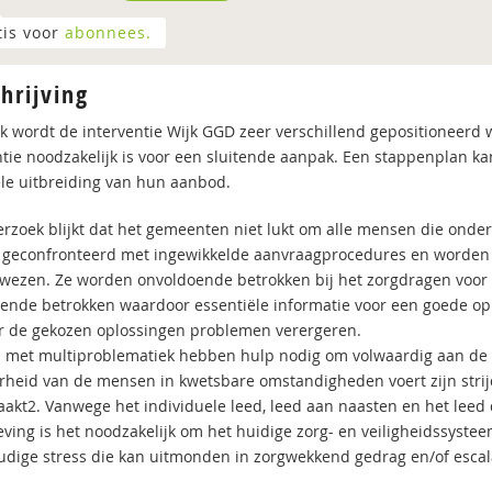
tis voor
abonnees.
hrijving
k wordt de interventie Wijk GGD zeer verschillend gepositioneerd wa
ntie noodzakelijk is voor een sluitende aanpak. Een stappenplan 
le uitbreiding van hun aanbod.
erzoek blijkt dat het gemeenten niet lukt om alle mensen die onde
geconfronteerd met ingewikkelde aanvraagprocedures en worden r
wezen. Ze worden onvoldoende betrokken bij het zorgdragen voor
ende betrokken waardoor essentiële informatie voor een goede oplo
r de gekozen oplossingen problemen verergeren.
met multiproblematiek hebben hulp nodig om volwaardig aan de
heid van de mensen in kwetsbare omstandigheden voert zijn strijd in
aakt2. Vanwege het individuele leed, leed aan naasten en het lee
ving is het noodzakelijk om het huidige zorg- en veiligheidssyste
dige stress die kan uitmonden in zorgwekkend gedrag en/of escal