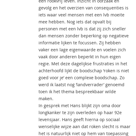
een rookvrij leven. Inzicht in oorzaak en
gevolg en het overzien van consequenties is
iets waar veel mensen met een lvb moeite
mee hebben. Nog iets dat opvalt bij
personen met een lvb is dat zij zich sneller
dan mensen zonder beperking op negatieve
informatie lijken te focussen. Zij hebben
vaker een lage eigenwaarde en voelen zich
vaak door anderen beperkt in hun eigen
regie. Met deze dagelijkse frustraties in het
achterhoofd lijkt de boodschap ‘roken is niet
goed voor je’ een complexe boodschap. Zo
werd ik laatst nog ‘landverrader’ genoemd
toen ik het thema bespreekbaar wilde
maken.
In gesprek met Hans blijkt zijn oma door
longkanker te zijn overleden op haar 92e
levensjaar. Hans geeft hierna op sociaal
wenselijke wijze aan dat roken slecht is maar
het is natuurlijk niet op hem van toepassing