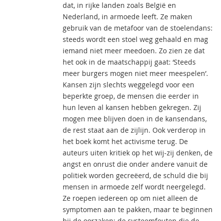
dat, in rijke landen zoals België en
Nederland, in armoede leeft. Ze maken
gebruik van de metafoor van de stoelendans:
steeds wordt een stoel weg gehaald en mag
iemand niet meer meedoen. Zo zien ze dat
het ook in de maatschappij gaat: ‘Steeds
meer burgers mogen niet meer meespelen’.
Kansen zijn slechts weggelegd voor een
beperkte groep, de mensen die eerder in
hun leven al kansen hebben gekregen. Zij
mogen mee blijven doen in de kansendans,
de rest staat aan de zijlijn. Ook verderop in
het boek komt het activisme terug. De
auteurs uiten kritiek op het wij-zij denken, de
angst en onrust die onder andere vanuit de
politiek worden gecreëerd, de schuld die bij
mensen in armoede zelf wordt neergelegd.
Ze roepen iedereen op om niet alleen de
symptomen aan te pakken, maar te beginnen
bij de oorzaken: de systeemfouten die de