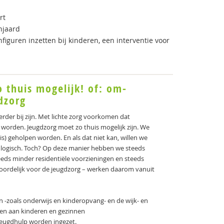
rt
njaard
figuren inzetten bij kinderen, een interventie voor
o thuis mogelijk! of: om-
dzorg
erder bij zijn. Met lichte zorg voorkomen dat
orden. Jeugdzorg moet zo thuis mogelijk zijn. We
s) geholpen worden. En als dat niet kan, willen we
nkt logisch. Toch? Op deze manier hebben we steeds
eeds minder residentiële voorzieningen en steeds
oordelijk voor de jeugdzorg – werken daarom vanuit
en -zoals onderwijs en kinderopvang- en de wijk- en
en aan kinderen en gezinnen
 jeugdhulp worden ingezet.