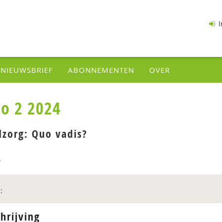
I
NIEUWSBRIEF
ABONNEMENTEN
OVER
io 2 2024
dzorg: Quo vadis?
4
:
hrijving