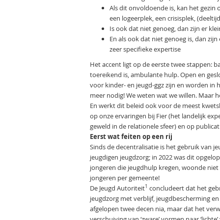
Als dit onvoldoende is, kan het gezin 
een logeerplek, een crisisplek, (deelti
Is ook dat niet genoeg, dan zijn er kl
En als ook dat niet genoeg is, dan zij
zeer specifieke expertise
Het accent ligt op de eerste twee stappen: b
toereikend is, ambulante hulp. Open en gesl
voor kinder- en jeugd-ggz zijn en worden i
meer nodig! We weten wat we willen. Maar hee
En werkt dit beleid ook voor de meest kwetsb
op onze ervaringen bij Fier (het landelijk e
geweld in de relationele sfeer) en op publicat
Eerst wat feiten op een rij
Sinds de decentralisatie is het gebruik van 
jeugdigen jeugdzorg; in 2022 was dit opgelop
jongeren die jeugdhulp kregen, woonde niet 
jongeren per gemeente!
1
De Jeugd Autoriteit
concludeert dat het gebr
jeugdzorg met verblijf, jeugdbescherming en 
afgelopen twee decen­ nia, maar dat het verwa
verschuiving van ‘zware’ vormen naar ‘lichte