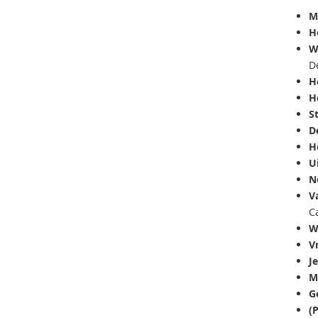
M
Ho
W
D
He
H
S
D
H
Ui
N
V
C
W
V
J
Me
G
(