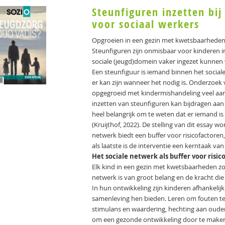
Steunfiguren inzetten bij
voor sociaal werkers
Opgroeien in een gezin met kwetsbaarheden b
Steunfiguren zijn onmisbaar voor kinderen in
sociale (jeugd)domein vaker ingezet kunnen
Een steunfiguur is iemand binnen het social
er kan zijn wanneer het nodig is. Onderzoek
opgegroeid met kindermishandeling veel aa
inzetten van steunfiguren kan bijdragen aan h
heel belangrijk om te weten dat er iemand is w
(Kruijthof, 2022). De stelling van dit essay
netwerk biedt een buffer voor risicofactore
als laatste is de interventie een kerntaak va
Het sociale netwerk als buffer voor risi
Elk kind in een gezin met kwetsbaarheden z
netwerk is van groot belang en de kracht di
In hun ontwikkeling zijn kinderen afhankeli
samenleving hen bieden. Leren om fouten te 
stimulans en waardering, hechting aan ouders
om een gezonde ontwikkeling door te make