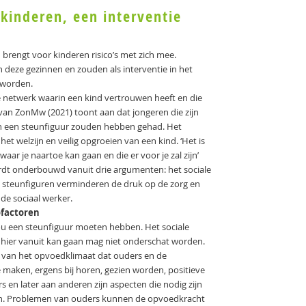
 kinderen, een interventie
rengt voor kinderen risico’s met zich mee.
 deze gezinnen en zouden als interventie in het
 worden.
e netwerk waarin een kind vertrouwen heeft en die
 van ZonMw (2021) toont aan dat jongeren die zijn
n een steunfiguur zouden hebben gehad. Het
et welzijn en veilig opgroeien van een kind. ‘Het is
aar je naartoe kan gaan en die er voor je zal zijn’
 wordt onderbouwd vanuit drie argumenten: het sociale
n, steunfiguren verminderen de druk op de zorg en
n de sociaal werker.
cofactoren
ou een steunfiguur moeten hebben. Het sociale
e hier vanuit kan gaan mag niet onderschat worden.
jk van het opvoedklimaat dat ouders en de
maken, ergens bij horen, gezien worden, positieve
 en later aan anderen zijn aspecten die nodig zijn
n. Problemen van ouders kunnen de opvoedkracht