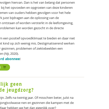
volgen hiervan. Dan is het van belang dat personen
n bij het opvoeden en opgroeien van deze kinderen
oblemen van ouders hebben gevolgen voor het hele
erk juist bijdragen aan de oplossing van de
ontstaan of worden versterkt in de leefomgeving,
 problemen kan worden gezocht in de directe
m een positief opvoedklimaat te bieden en daar niet
het kind op zich weinig mis. Destigmatiserend werken
or gezinnen, problemen of ziektebeelden een
 (NJi, 2020).
rd abonnee
!
N
ijk geen
de jeugdzorg?
 Zelfs na twintig jaar. Of misschien beter, juíst na
, (jong)volwasse nen en gezinnen die kampen met de
 Waar hebben we het dan eigenlijk over?