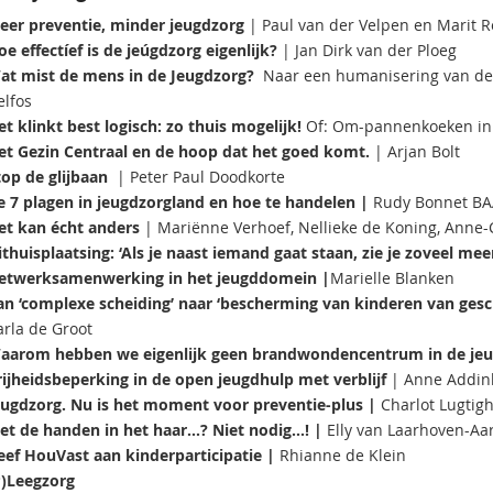
eer preventie, minder jeugdzorg
| Paul van der Velpen en Marit Re
e effectíef is de jeúgdzorg eigenlijk?
| Jan Dirk van der Ploeg
at mist de mens in de Jeugdzorg?
Naar een humanisering van de J
elfos
t klinkt best logisch: zo thuis mogelijk!
Of: Om-pannenkoeken in d
et Gezin Centraal en de hoop dat het goed komt.​
| Arjan Bolt
top de glijbaan
| Peter Paul Doodkorte
e 7 plagen in jeugdzorgland en hoe te handelen |
Rudy Bonnet BA
et kan écht anders
| Mariënne Verhoef, Nellieke de Koning, Anne
thuisplaatsing: ‘Als je naast iemand gaat staan, zie je zoveel mee
etwerksamenwerking in het jeugddomein |
Marielle Blanken
an ‘complexe scheiding’ naar ‘bescherming van kinderen van ges
arla de Groot
aarom hebben we eigenlijk geen brandwondencentrum in de jeu
rijheidsbeperking in de open jeugdhulp met verblijf
| Anne Addi
eugdzorg. Nu is het moment voor preventie-plus |
Charlot Lugtig
t de handen in het haar...? Niet nodig...! |
Elly van Laarhoven-Aar
eef HouVast aan kinderparticipatie |
Rhianne de Klein
P)Leegzorg