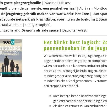
én grote pleegzorgfamilie
| Nadine Huiskes
eugdhulp en de gemeente: een positief verhaal
| Adri van Montfoo
n de jeugdzorg gebruik maken van wat werkt: het kan!
| Han Spa
et sociale netwerk als krachtbron, voor nu en de toekomst:
Steun
ciaal werkers | Cindy Kruijthof.
ungeons and Dragons als safe space |
David ter Avest
Het klinkt best logisch: Z
pannenkoeken in de jeug
We weten wat we willen in de jeugdzorg. Er e
beginnende problemen groter en complexer w
willen dat ouders en kinderen ambulant (thui
dat ze zo ‘thuis’ mogelijke hulp krijgen. Kli
minder gespecialiseerde jeugdzorg nodig, st
minder klinieken. Veel gemeenten – verantw
een stepped care model.
Idealiter zijn het de basisvoorziening
gebiedsteams die ondersteuning bied
Als dit niet genoeg is, kan ambulante