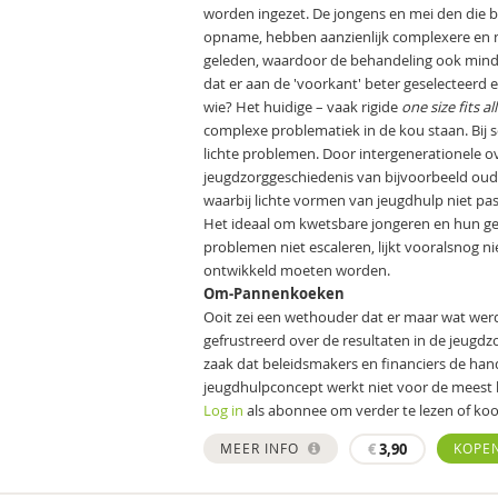
worden ingezet. De jongens en mei­ den die b
opname, hebben aanzienlijk complexere en mo
gele­den, waardoor de behandeling ook minde
dat er aan de 'voorkant' beter geselecteerd
wie? Het huidige – vaak rigide­
one size fits al
complexe problematiek in de kou staan. Bi
lichte problemen. Door intergenerationele o
jeugdzorg­geschiedenis van bijvoorbeeld oud
waarbij lichte vormen van jeugdhulp niet pas
Het ideaal om kwetsbare jongeren en hun ge
problemen niet escaleren, lijkt vooralsnog n
ontwikkeld moeten worden.
Om-Pannenkoeken
Ooit zei een wethouder dat er maar wat wer
gefrustreerd over de resultaten in de jeugdz
zaak dat beleidsmakers en financiers de han
jeugdhulpconcept werkt niet voor de meest 
Log in
als abonnee om verder te lezen of koop
MEER INFO
€
3,90
KOPE