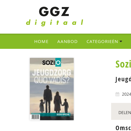
HOME
AANBOD
CATEGORIEËN
Soz
Jeug
202
DELEN
Omsc