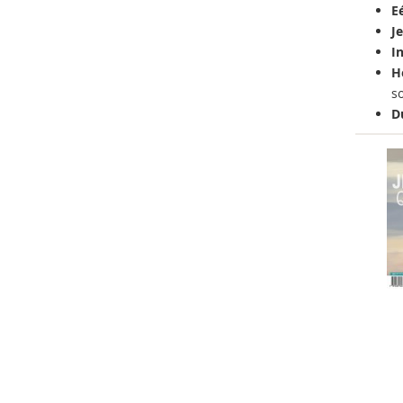
E
J
I
H
so
D