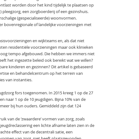
ontlast worden door het kind tijdelijk te plaatsen op
jd) pleegzorg, een zorgboerderij of een gezinshuis.
einschalige (gespecialiseerde) woonvormen.
n er bovenregionale of landelijke voorzieningen met
asisvoorzieningen en wijkteams en, als dat niet
oten residentiële voorzieningen maar ook klinieken
n hoog tempo afgebouwd. Die hebben we immers niet
ft het ingezette beleid ook bereikt wat we willen?
are kinderen en gezinnen? Dit artikel is gebaseerd
xpertise en behandelcentrum op het terrein van
ies van instanties.
jeugdzorg fors toegenomen. In 2015 kreeg 1 op de 27
en naar 1 op de 10 jeugdigen. Bijna 10% van de
meer bij hun ouders. Gemiddeld zijn dat 124
uik van de ‘zwaardere’ vormen van zorg, zoals
jeugdreclassering een lichte afname laten zien in de
chte effect van de decentrali­ satie, een
’ vormen van zorg, niet heeft plaatsgevonden.