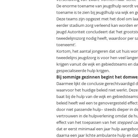
De enorme toename van jeugdhulp wordt ver
toename is te zien bij jeugdhulp via wijk­ en
Deze teams zijn opgezet met het doel om laa
eerder stadium zorg verleend kan worden en
Jeugd Autoriteit concludeert dat ‘het grootst
tweedelijnszorg nodig heeft, waardoor per sa
toeneemt’.
Kortom, het aantal jongeren dat uit huis wordt
twee­delijns jeugdzorg is voor hen veel lang
krijgen vanuit de wijk­ en gebiedsteams en 
gespecialiseerde hulp krijgen.
Bij sommige gezinnen begint het domwe
Daarmee lijkt de conclusie gerechtvaardigd d
waarvoor het huidige beleid niet werkt. Dez
baat bij de hulp van de wijk­ en gebiedstea
beleid heeft wel een te­ genovergesteld effe
door niet passende hulp– steeds dieper in 
vertrouwen in de hulpverlening omdat de hulp 
effect van het toepassen van het
stepped ca
dat er eerst mini­maal een jaar hulp aangeb
daarna een jaar lichte ambulante hulp en da