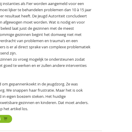
ij instanties als Fier worden aangemeld voor een
ei­ lijker te behandelen problemen dan 10 à 15 jaar
r resultaat heeft. De Jeugd Autoriteit concludeert
 en afgewogen moet worden. Wat is nodig en voor
l
beleid laat juist de gezin­nen met de meest
j sommige gezinnen begint het domweg niet met
ver­dracht van problemen en trauma’s en een
ers is er al direct sprake van complexe problematiek
send zijn.
zinnen zo vroeg mogelijk te ondersteunen zodat
iet goed te werken en er zullen andere interventies
d om­ gepannenkoekt in de jeugdzorg. Ze was
org. We snappen haar frustratie. Maar het is ook
d in eigen boezem steken. Het hui­dige
kwetsbare gezinnen en kinderen. Dat moet anders.
 het artikel los.
N