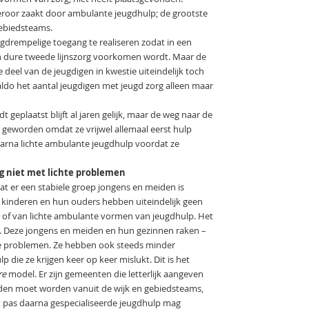
oor­ zaakt door ambulante jeugdhulp; de grootste
 gebiedsteams.
g­drempelige toegang te realiseren zodat in een
 dure tweede­ lijnszorg voorkomen wordt. Maar de
e deel van de jeugdigen in kwestie uiteindelijk toch
ldo het aantal jeugdigen met jeugd­ zorg alleen maar
 ge­plaatst blijft al jaren gelijk, maar de weg naar de
er geworden omdat ze vrijwel allemaal eerst hulp
daarna lichte ambulante jeugdhulp voordat ze
g niet met lichte problemen
at er een stabiele groep jongens en meiden is
e kinderen en hun ouders hebben uiteindelijk geen
ms of van lichte ambulante vormen van jeugdhulp. Het
ct. Deze jongens en meiden en hun gezinnen raken –
de problemen. Ze hebben ook steeds min­der
die ze krijgen keer op keer mislukt. Dit is het
re
model. Er zijn gemeenten die letterlijk aangeven
oden moet worden vanuit de wijk­ en gebiedsteams,
t pas daarna gespecialiseerde jeugdhulp mag