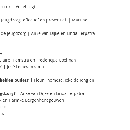
court - Vollebregt
eugdzorg: effectief en preventief | Martine F
e jeugdzorg | Anke van Dijke en Linda Terpstra
A:
-Claire Hiemstra en Frederique Coelman
r’ |
José Leeuwenkamp
cheiden ouders’ |
Fleur Thomese, Joke de Jong en
gdzorg?
| Anke van Dijke en Linda Terpstra
nk en Harmke Bergenhenegouwen
heid
ts