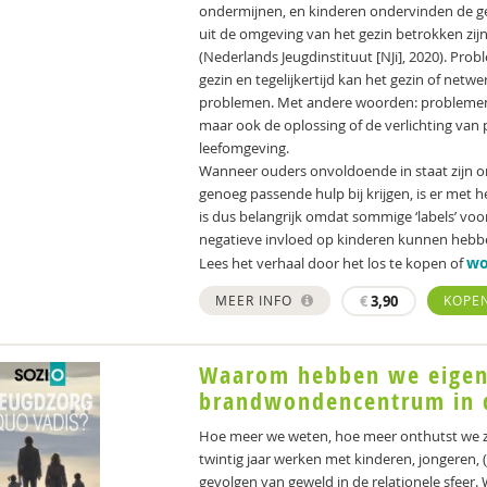
ondermijnen, en kinderen ondervinden de ge
uit de omgeving van het gezin betrokken zij
(Nederlands Jeugdinstituut [NJi], 2020). Pr
gezin en tegelijkertijd kan het gezin of netw
problemen. Met andere woorden: problemen 
maar ook de oplossing of de verlichting van
leefomgeving.
Wanneer ouders onvoldoende in staat zijn o
genoeg passende hulp bij krijgen, is er met 
is dus belangrijk omdat sommige ‘labels’ vo
negatieve invloed op kinderen kunnen hebben
wo
Lees het verhaal door het los te kopen of
MEER INFO
€
3,90
KOPE
Waarom hebben we eigenl
brandwondencentrum in 
Hoe meer we weten, hoe meer onthutst we zijn.
twintig jaar werken met kinderen, jongeren
gevolgen van geweld in de relationele sfeer.