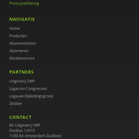
Privacyverklaring
Emma Pleeging
Jennie Scholtmeijer
NAVIGATIE
Home
Marieke Smit
Producten
Birgit Sporken
Abonnementen
Abonneren
Jaap van der Stel
Klantenservice
Nicoline Telgenkamp
PARTNERS
Margit van der Meulen
Uitgeverij SWP
Logacom Congressen
Esther van Loon
Logavak Opleidingsgroep
Zesbee
Maaike van Vugt
CONTACT
Inge Vandeputte
BV Uitgeverij SWP
Simon Venema
Postbus 12010
1100 AA Amsterdam-Zuidoost