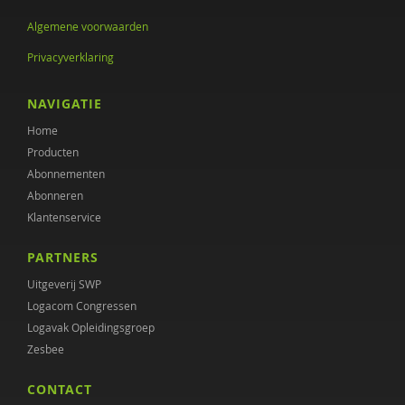
Algemene voorwaarden
Marianne van de Linde
Privacyverklaring
Rosalie Metze
NAVIGATIE
Tine Molendijk
Home
Christien Muusse
Producten
Abonnementen
Eline Nievers
Abonneren
Jeannette Ooink
Klantenservice
Jennie Scholtmeijer
PARTNERS
Uitgeverij SWP
Nina Sitskoorn
Logacom Congressen
Diana Vaklinova
Logavak Opleidingsgroep
Zesbee
Irene van de Giessen
CONTACT
Els Van De Sompel