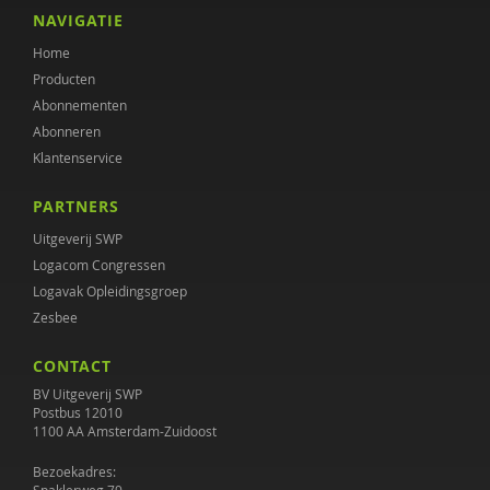
Lenneke Docter
NAVIGATIE
Home
Stasja Draisma
Producten
Jos Dröes
Abonnementen
Abonneren
Merijn Eikelenboom
Klantenservice
Thea Giesen
PARTNERS
Janine Groeneveld
Uitgeverij SWP
Logacom Congressen
Maaike Habra
Logavak Opleidingsgroep
Zesbee
Jet Heering
CONTACT
Michiel van Hees
BV Uitgeverij SWP
Cindy Heezius
Postbus 12010
1100 AA Amsterdam-Zuidoost
Katinka Hellweg
Bezoekadres: