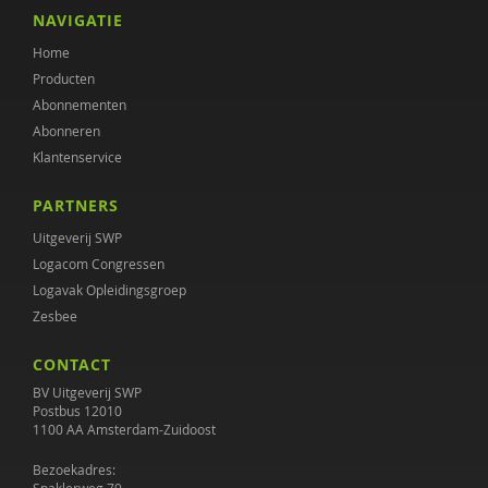
Malou Mac Gillavry
NAVIGATIE
Home
Tessa Magnée
Producten
Rosalie Metze
Abonnementen
Abonneren
Jasper Nuijen
Klantenservice
Heico Oosting
PARTNERS
Projectgroep Plan van aanpak ernstige psychische
Uitgeverij SWP
aandoeningen
Logacom Congressen
Logavak Opleidingsgroep
Diana Roeg
Zesbee
Bert-Jan Roosenschoon
CONTACT
Lonneke Schuringa
BV Uitgeverij SWP
Postbus 12010
1100 AA Amsterdam-Zuidoost
Veerle Schutjens
Bezoekadres:
Samantha Spiering