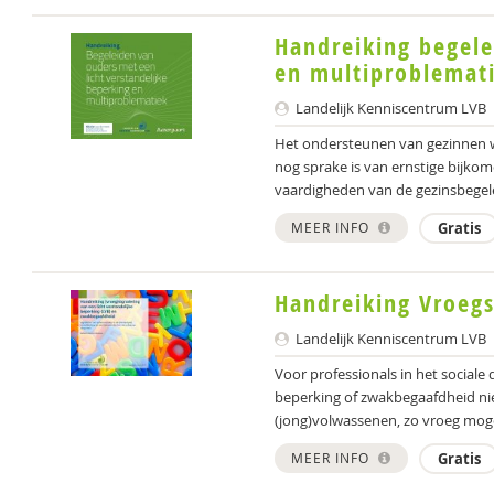
Handreiking begel
en multiproblemat
Landelijk Kenniscentrum LVB
Het ondersteunen van gezinnen w
nog sprake is van ernstige bijko
vaardigheden van de gezinsbegelei
MEER INFO
Gratis
Handreiking Vroegs
Landelijk Kenniscentrum LVB
Voor professionals in het sociale d
beperking of zwakbegaafdheid niet
(jong)volwassenen, zo vroeg mogel
MEER INFO
Gratis