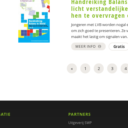
Handreiking Balans
licht verstandelij
hen te overvragen
Jongeren met LVB worden nogal e
om zich goed te presenteren. Ze v
maakt het lastig om signalen van..
MEER INFO
Gratis
«
1
2
3
4
GATIE
PARTNERS
Uitgeverij SWP