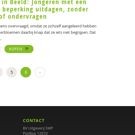
 in Beeld: Jongeren met een
ke beperking uitdagen, zonder
 of ondervragen
ens overvraagd, omdat ze zichzelf aangeleerd hebben
erbloemen daarbij knap dat ze iets niet begrijpen. Dat
.
KOPEN
5
6
»
CONTACT
BV Uitgeverij SWP
Postbus 12010