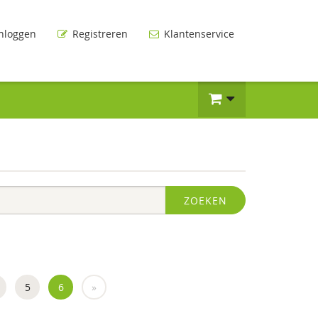
nloggen
Registreren
Klantenservice
ZOEKEN
5
6
»