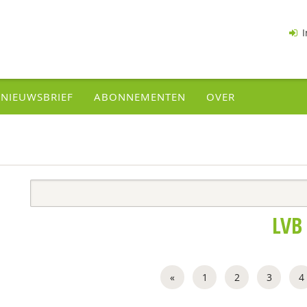
I
NIEUWSBRIEF
ABONNEMENTEN
OVER
LVB
«
1
2
3
4