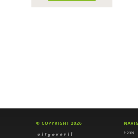
Ingeborg Berger
Rochelle Bernard
Sylvie Boermans
Esther Bontekoe
Elsbeth ter Borg
Lute Bos
Rosine van Dam
Jolanda Douma
Neomi van Duijvenbode
Chantal Duisters
© COPYRIGHT 2026
NAVI
Mandy Dunkwu
Home