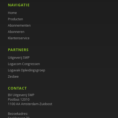
Anna Grebel
NAVIGATIE
Home
Hein de Haan
Producten
Maaike Hermsen
Abonnementen
Abonneren
L.E.M. van Heugten
Klantenservice
Marc Hoijtink
PARTNERS
Annemieke Hoogstad
Uitgeverij SWP
Logacom Congressen
Edien Houwers
Logavak Opleidingsgroep
Zesbee
Coki Janssen
CONTACT
Janine Janssen
BV Uitgeverij SWP
Claudia Kaagman
Postbus 12010
1100 AA Amsterdam-Zuidoost
Hendrien Kaal
Bezoekadres: