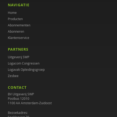
Anna Grebel
NAVIGATIE
Home
Hein de Haan
Producten
Maaike Hermsen
Abonnementen
Abonneren
L.E.M. van Heugten
Klantenservice
Marc Hoijtink
PARTNERS
Annemieke Hoogstad
Uitgeverij SWP
Logacom Congressen
Edien Houwers
Logavak Opleidingsgroep
Zesbee
Coki Janssen
CONTACT
Janine Janssen
BV Uitgeverij SWP
Claudia Kaagman
Postbus 12010
1100 AA Amsterdam-Zuidoost
Hendrien Kaal
Bezoekadres: