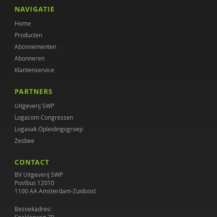
Henk Ferwerda
NAVIGATIE
Home
Maaike Habra
Producten
Jan Hendriks
Abonnementen
Abonneren
Simone 't Hooft
Klantenservice
Donald Jager
PARTNERS
Janine Janssen
Uitgeverij SWP
Logacom Congressen
Wouter Jongebreur
Logavak Opleidingsgroep
Zesbee
Rosa Koenraadt
CONTACT
Anouk Kok
BV Uitgeverij SWP
Margriet Lenkens
Postbus 12010
1100 AA Amsterdam-Zuidoost
Gera Nagelhout
Bezoekadres: