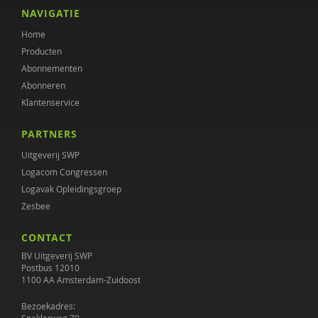
Henk Ferwerda
NAVIGATIE
Home
Maaike Habra
Producten
Jan Hendriks
Abonnementen
Abonneren
Simone 't Hooft
Klantenservice
Donald Jager
PARTNERS
Janine Janssen
Uitgeverij SWP
Logacom Congressen
Wouter Jongebreur
Logavak Opleidingsgroep
Zesbee
Rosa Koenraadt
CONTACT
Anouk Kok
BV Uitgeverij SWP
Margriet Lenkens
Postbus 12010
1100 AA Amsterdam-Zuidoost
Gera Nagelhout
Bezoekadres: