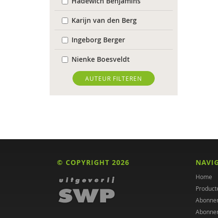
Hadewich Benjamins
Karijn van den Berg
Ingeborg Berger
Nienke Boesveldt
Frank Bogman
AUTEUR FILTEREN
Maaike Bolhuis
Jan de Boom
Freek Boon
Annica Brummel
© COPYRIGHT 2026
NAVI
Flore Burger
Home
Product
Jan Claeys,
Abonne
Abonne
Marcel Coenders