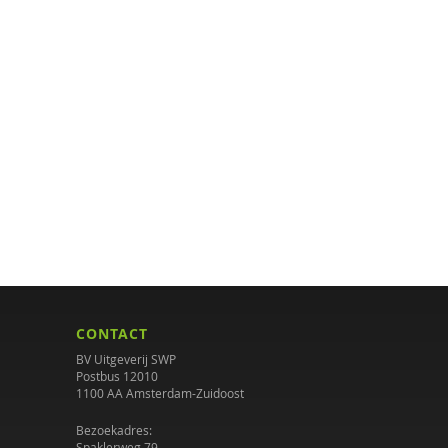
CONTACT
BV Uitgeverij SWP
Postbus 12010
1100 AA Amsterdam-Zuidoost
Bezoekadres:
Spaklerweg 79