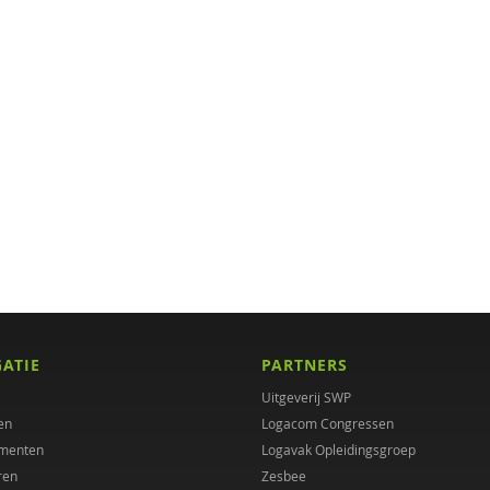
GATIE
PARTNERS
Uitgeverij SWP
en
Logacom Congressen
menten
Logavak Opleidingsgroep
ren
Zesbee