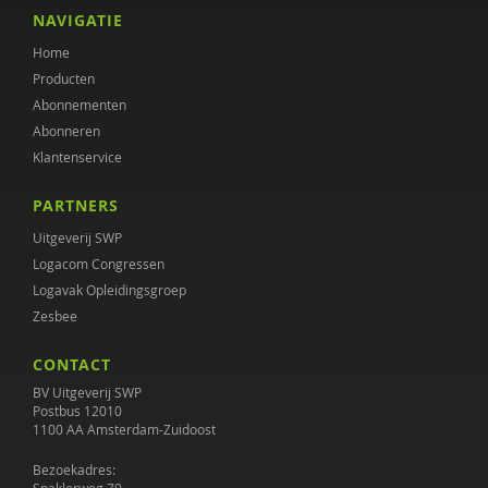
Annet Nugter
NAVIGATIE
Home
Ewout Openneer
Producten
Peter Oud
Abonnementen
Abonneren
Marjolein Peters
Klantenservice
Roald Pijpker
PARTNERS
Julia Plukaard
Uitgeverij SWP
Logacom Congressen
Gabriël Prinsenberg
Logavak Opleidingsgroep
Zesbee
Erik Rijntjes
CONTACT
Diana Roeg
BV Uitgeverij SWP
DIEKE ROODBEEN
Postbus 12010
1100 AA Amsterdam-Zuidoost
Bert-Jan Roosenschoon
Bezoekadres: