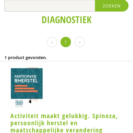
ZOEKEN
Kathleen De Cuyper
DIAGNOSTIEK
Nathalie Dekker
Jan Willem de Graaf
«
1
»
Mijke Hartendorp
Jetske de Jong
1 product gevonden.
Gerdie Kienhorst
Maria Koelen
Georgia Lucassen
Rosalie Metze
Tine Molendijk
Activiteit maakt gelukkig. Spinoza,
persoonlijk herstel en
Jessica de Nijs
maatschappelijke verandering