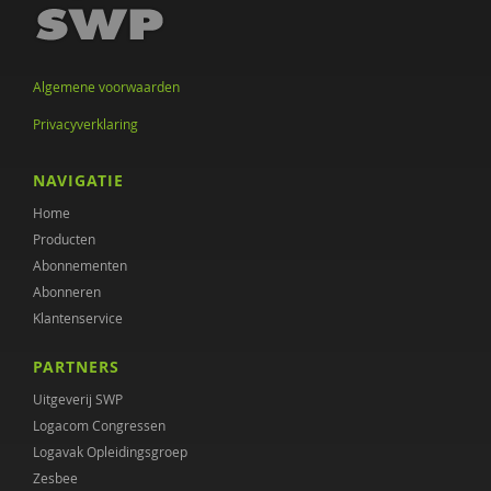
Barbara Schaefer
Wyke Stommel
Algemene voorwaarden
Wilma Swildens
Privacyverklaring
Vadim Telukov
NAVIGATIE
Lenneke Vaandrager
Home
Chantal Van Audenhove
Producten
Abonnementen
Levi van Dam
Abonneren
Inge Vandeputte
Klantenservice
Esther Veen
PARTNERS
Uitgeverij SWP
Luc Vercauteren
Logacom Congressen
Ellen Visser
Logavak Opleidingsgroep
Zesbee