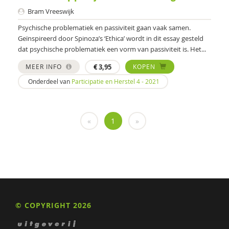
Annet Nugter
Bram Vreeswijk
Psychische problematiek en passiviteit gaan vaak samen.
Ewout Openneer
Geïnspireerd door Spinoza’s ‘Ethica’ wordt in dit essay gesteld
Peter Oud
dat psychische problematiek een vorm van passiviteit is. Het...
MEER INFO
€
3,95
KOPEN
Marjolein Peters
Onderdeel van
Participatie en Herstel 4 - 2021
Roald Pijpker
Julia Plukaard
«
1
»
Gabriël Prinsenberg
Erik Rijntjes
Diana Roeg
DIEKE ROODBEEN
© COPYRIGHT 2026
Bert-Jan Roosenschoon