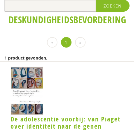
ZOEKEN
Frank Bogman
DESKUNDIGHEIDSBEVORDERING
Jaap Bos
Suzanne Bouma
«
1
»
Ellen Brouns
Annica Brummel
1 product gevonden.
Bram Oriobo de Castro
Toon Cillessen
Eveline Crone
Rosine van Dam
Daantje Daniëls
De adolescentie voorbij: van Piaget
over identiteit naar de genen
Rita Dekrem