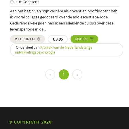
Luc Goossens
Philippe Delespaul
Aan het begin van mijn carrière als docent en hoofddocent heb
Lenneke Docter
ik vooral colleges gedoceerd over de adolescentieperiode.
Gedurende vele jaren heb ik een inleidende cursus over deze
Julia Driessen
levensperiode in de...
MEER INFO
€
3,95
KOPEN
Ed Elbers
Onderdeel van
Kroniek van de Nederlandstalige
Anne Evers
ontwikkelingspsychologie
Gerard Franssen
Paul van Geert
«
1
»
Irene Geerts
Kim Geurtjens
Petra Havinga
Cindy Heezius
© COPYRIGHT 2026