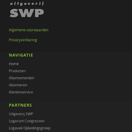
Dirk den Hollander
Hille Hoogland
Annemieke Hoogstad
Algemene voorwaarden
Johan Horeman
Privacyverklaring
Sven van den Hurk
NAVIGATIE
David Ingleby
Home
Producten
Josephien L. Jansen
Abonnementen
Lex Kalverboer
Abonneren
Klantenservice
Simona Karbouniaris
PARTNERS
Chantal Kemner
Uitgeverij SWP
Gerdie Kienhorst
Logacom Congressen
Logavak Opleidingsgroep