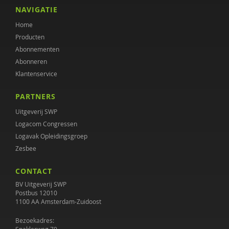
Hans Kroon
NAVIGATIE
Home
Griet Lauwers
Producten
Dr. Lies Korevaar
Abonnementen
Abonneren
Marianne van de Linde
Klantenservice
Peter Muller
PARTNERS
Christien Muusse
Uitgeverij SWP
Logacom Congressen
Marieke Nijmanting
Logavak Opleidingsgroep
Zesbee
Heico Oosting
CONTACT
Ewout Openneer
BV Uitgeverij SWP
Peter Oud
Postbus 12010
1100 AA Amsterdam-Zuidoost
Roald Pijpker
Bezoekadres: