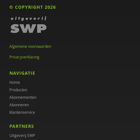
Lonneke Schuringa
© COPYRIGHT 2026
Nina Sitskoorn
Liza Sonneveld
Ard Sprinkhuizen
Algemene voorwaarden
Cathelijn Tjaden
Privacyverklaring
Lenneke Vaandrager
NAVIGATIE
Diana Vaklinova
Home
Gerben Valk
Producten
Abonnementen
Els Van De Sompel
Abonneren
Klantenservice
Geert van der Laan
PARTNERS
Esther Veen
Uitgeverij SWP