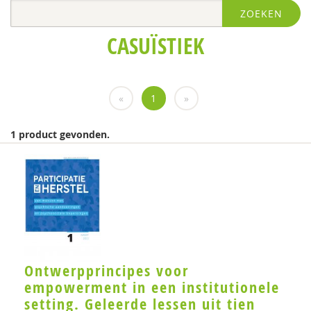
ZOEKEN
Jakob de Boer
CASUÏSTIEK
Rita Dekrem
Monique van Driel
«
1
»
Anne Evers
Janine Groeneveld
1 product gevonden.
Petra Havinga
Dr. Jacomijn Hofstra
Petra Jorissen
Bauke Koekkoek
Maria Koelen
Ontwerpprincipes voor
empowerment in een institutionele
Hans Kroon
setting. Geleerde lessen uit tien