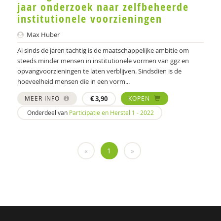
jaar onderzoek naar zelfbeheerde
Griet Lauwers
institutionele voorzieningen
Dr. Lies Korevaar
Max Huber
Marianne van de Linde
Al sinds de jaren tachtig is de maatschappelijke ambitie om
steeds minder mensen in institutionele vormen van ggz en
Peter Muller
opvangvoorzieningen te laten verblijven. Sindsdien is de
hoeveelheid mensen die in een vorm...
Christien Muusse
MEER INFO
€
3,90
KOPEN
Marieke Nijmanting
Onderdeel van
Participatie en Herstel 1 - 2022
Heico Oosting
Ewout Openneer
«
1
»
Peter Oud
Roald Pijpker
Bert-Jan Roosenschoon