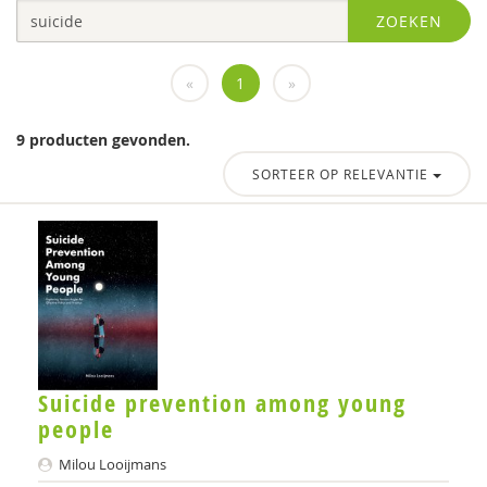
ZOEKEN
Lieke Wijnhoven
«
1
»
9 producten gevonden.
SORTEER OP RELEVANTIE
Suicide prevention among young
people
Milou Looijmans