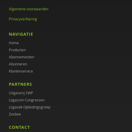
Annet Aalbers
Algemene voorwaarden
Privacyverklaring
Yvonne Aartsen
Sebastian Abdallah
NAVIGATIE
Home
Ruud Abma
Producten
Tineke Abma
Abonnementen
Abonneren
Anne Addink
Klantenservice
Sheila Adjiembaks
PARTNERS
Enikö agy
Uitgeverij SWP
Logacom Congressen
Marcel van Aken
Logavak Opleidingsgroep
Monique Al
Zesbee
Wendy Albers
CONTACT