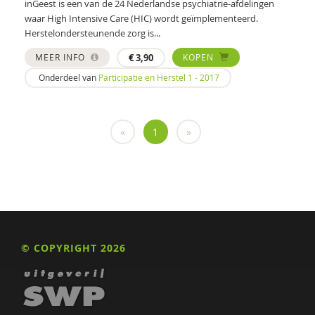
inGeest is een van de 24 Nederlandse psychiatrie-afdelingen
waar High Intensive Care (HIC) wordt geïmplementeerd.
Politie
Herstelondersteunende zorg is...
psychiater
MEER INFO
€
3,90
KOPEN
Onderdeel van
Participatie en Herstel 1 - 2017
Schrijven
Valente
«
1
»
Wim
Nona (J. Hiemstra)
Jeugdautoriteit (JA)
Leendert A. Hartog
© COPYRIGHT 2026
Max A. Huber
Drs. A. Niewijk
Suzan van der Aa