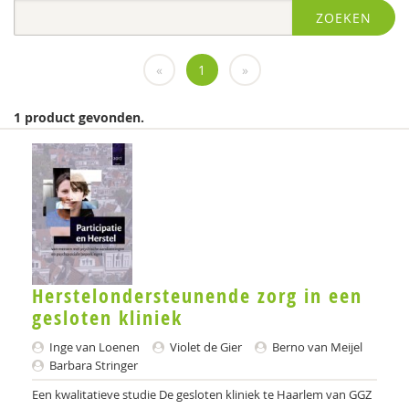
ZOEKEN
Diversen
diversen
«
1
»
FGzPt
1 product gevonden.
Flenke
KNMG
Landelijk Kenniscentrum LVB
LIDIE
Medewerkers van het Psychiatrisch centrum Sint-
Herstelondersteunende zorg in een
Amandus in Beernem
gesloten kliniek
Miranda
Inge van Loenen
Violet de Gier
Berno van Meijel
Barbara Stringer
Movisie
Een kwalitatieve studie De gesloten kliniek te Haarlem van GGZ
MSW