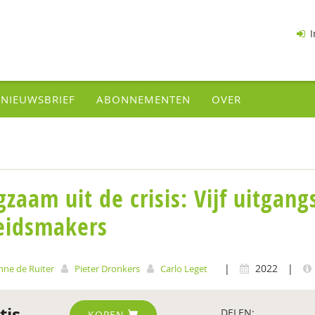
I
NIEUWSBRIEF
ABONNEMENTEN
OVER
gzaam uit de crisis: Vijf uitgan
eidsmakers
|
2022
|
nne de Ruiter
Pieter Dronkers
Carlo Leget
tis
DELEN:
KOPEN