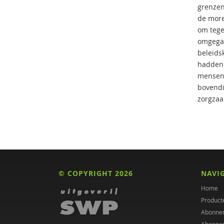
grenzen
de more
om tege
omgegaa
beleids
hadden 
mensen i
bovendi
zorgzaa
© COPYRIGHT 2026
NAVI
Home
Product
Abonne