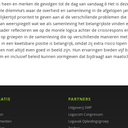
 heen en merken de gevolgen tot de dag van vandaag.6 Het is deze 
le dilemma’s waar de overheid en samenleving in de afgelopen ja
lijkertijd prioriteit te geven aan al de verschillende problemen d
n weerspiegelt wat we als samenleving het belangrijkste vinden e
kader reflecteren we op de morele logica achter de crisisrespons 
op groepen in de samenleving die op verschillende manieren met
n een kwetsbare positie is belangrijk, omdat zij extra risico lopen
en niet altijd even goed in beeld zijn. Hun ervaringen bieden vijf 
m en inclusief beleid kunnen vormgeven dat bijdraagt aan maatsc
GATIE
PARTNERS
Uitgeverij SWP
en
Logacom Congressen
menten
Logavak Opleidingsgroep