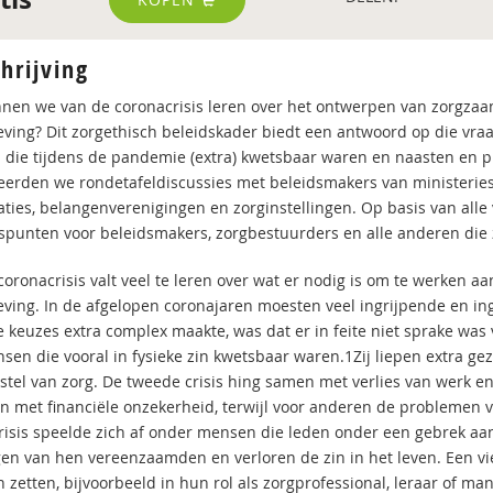
hrijving
nen we van de coronacrisis leren over het ontwerpen van zorgzaam
ving? Dit zorgethisch beleidskader biedt een antwoord op die vr
die tijdens de pandemie (extra) kwetsbaar waren en naasten en pr
eerden we rondetafeldiscussies met beleidsmakers van ministerie
aties, belangenverenigingen en zorginstellingen. Op basis van alle
spunten voor beleidsmakers, zorgbestuurders en alle anderen die 
coronacrisis valt veel te leren over wat er nodig is om te werken a
ving. In de afgelopen coronajaren moesten veel ingrijpende en i
ke keuzes extra complex maakte, was dat er in feite niet sprake was
nsen die vooral in fysieke zin kwetsbaar waren.1Zij liepen extra g
tstel van zorg. De tweede crisis hing samen met verlies van werk 
n met financiële onzekerheid, terwijl voor anderen de problemen v
risis speelde zich af onder mensen die leden onder een gebrek aan 
n van hen vereenzaamden en verloren de zin in het leven. Een vierd
 zetten, bijvoorbeeld in hun rol als zorgprofessional, leraar of m