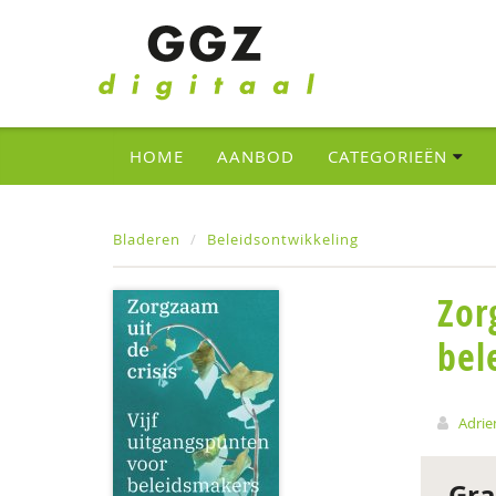
HOME
AANBOD
CATEGORIEËN
Bladeren
Beleidsontwikkeling
Zor
bel
Adrie
Gra