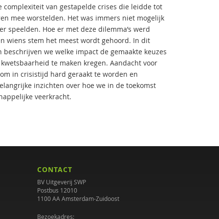
complexiteit van gestapelde crises die leidde tot
ren mee worstelden. Het was immers niet mogelijk
ie er speelden. Hoe er met deze dilemma’s werd
n wiens stem het meest wordt gehoord. In dit
en beschrijven we welke impact de gemaakte keuzes
 kwetsbaarheid te maken kregen. Aandacht voor
 om in crisistijd hard geraakt te worden en
belangrijke inzichten over hoe we in de toekomst
happelijke veerkracht.
CONTACT
BV Uitgeverij SWP
Postbus 12010
1100 AA Amsterdam-Zuidoost
Bezoekadres: