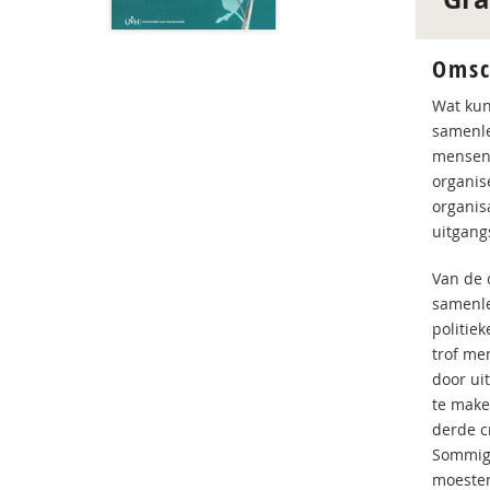
Omsc
Wat kun
samenle
mensen 
organis
organis
uitgang
Van de 
samenle
politie
trof me
door ui
te make
derde c
Sommige
moesten