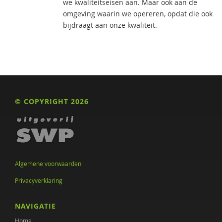
we kwaliteitseisen aan. Maar ook aan de
omgeving waarin we opereren, opdat die ook
bijdraagt aan onze kwaliteit.
© COPYRIGHT 2026
Algemene voorwaarden
Privacyverklaring
NAVIGATIE
Home