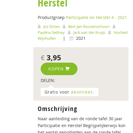
Herstel
Productgroep
Participatie en Herstel 4 - 2021
Jos Dröes
Bert-Jan Roosenschoon
Paulina Sedney
Jack van der Kruijs
Norbert
|
2021
Wijnhofen
€
3,95
KOPEN
DELEN:
Gratis voor
abonnees.
Omschrijving
Naar aanleiding van de ronde tafel 30 jaar
Participatie en Herstel Begrijpelijkerwijs kon
het aantal genodigden aan de ronde tafel