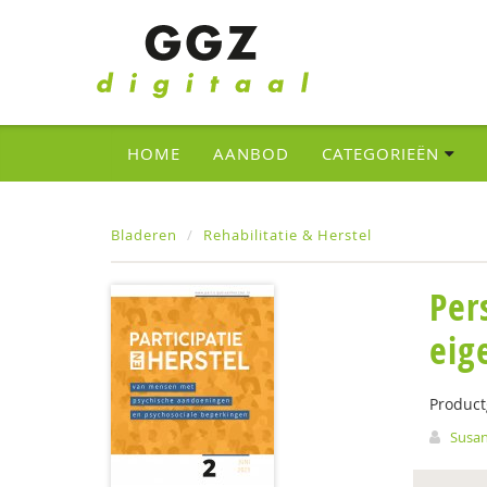
HOME
AANBOD
CATEGORIEËN
Bladeren
Rehabilitatie & Herstel
Per
eig
Produc
Susan