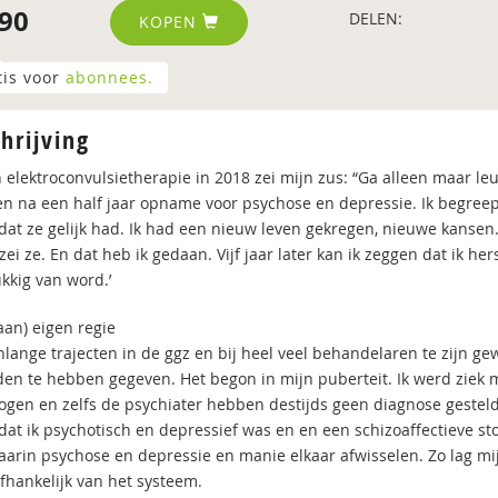
90
DELEN:
KOPEN
tis voor
abonnees.
hrijving
n elektroconvulsietherapie in 2018 zei mijn zus: “Ga alleen maar le
n na een half jaar opname voor psychose en depressie. Ik begreep 
 dat ze gelijk had. Ik had een nieuw leven gekregen, nieuwe kans
ei ze. En dat heb ik gedaan. Vijf jaar later kan ik zeggen dat ik h
kkig van word.’
aan) eigen regie
lange trajecten in de ggz en bij heel veel behandelaren te zijn gew
den te hebben gegeven. Het begon in mijn puberteit. Ik werd ziek 
ogen en zelfs de psychiater hebben destijds geen diagnose gesteld. 
 dat ik psychotisch en depressief was en en een schizoaffectieve s
aarin psychose en depressie en manie elkaar afwisselen. Zo lag mi
afhankelijk van het systeem.