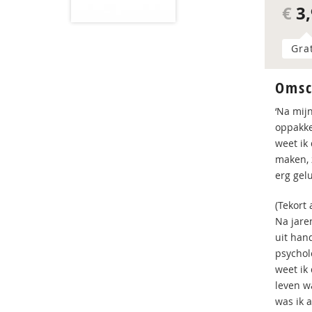
€
3,
Gra
Omsc
‘Na mij
oppakke
weet ik
maken, z
erg gelu
(Tekort 
Na jaren
uit han
psychol
weet ik
leven w
was ik 