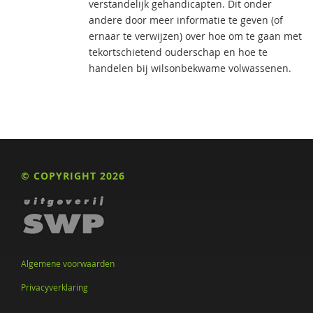
verstandelijk gehandicapten. Dit onder
andere door meer informatie te geven (of
ernaar te verwijzen) over hoe om te gaan met
tekortschietend ouderschap en hoe te
handelen bij wilsonbekwame volwassenen.
© COPYRIGHT 2026
Algemene voorwaarden
Privacyverklaring