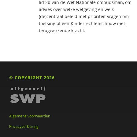
lid 2b van de Wet Nationale ombudsman, om
advies over welke wetgeving en welk
(de)centraal beleid met prioriteit vragen om
toetsing of een Kinderrechtenschouw met
terugwerkende kracht.
© COPYRIGHT 2026
Algemene voorwaarden
Privacyverklaring