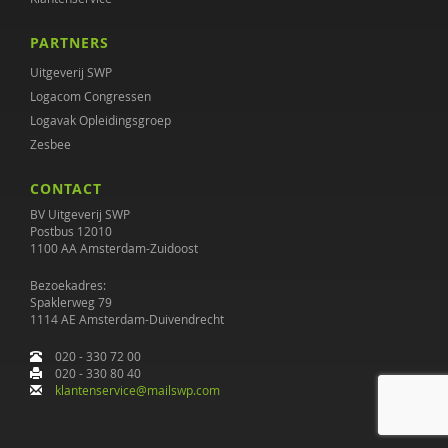
PARTNERS
Uitgeverij SWP
Logacom Congressen
Logavak Opleidingsgroep
Zesbee
CONTACT
BV Uitgeverij SWP
Postbus 12010
1100 AA Amsterdam-Zuidoost
Bezoekadres:
Spaklerweg 79
1114 AE Amsterdam-Duivendrecht
020 - 330 72 00
020 - 330 80 40
klantenservice@mailswp.com