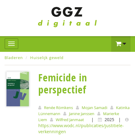
Bladeren
Huiselijk geweld
Femicide in
perspectief
Renée Römkens
Mojan Samadi
Katinka
Lünnemann
Janine Janssen
Marierke
|
2025
|
Liem
Wilfred Janmaat
https://www.wodc.nl/publicaties/justitiele-
verkenningen