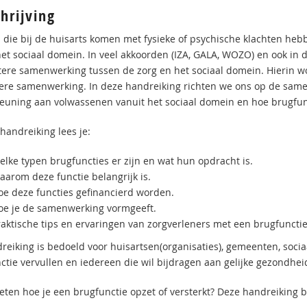
hrijving
die bij de huisarts komen met fysieke of psychische klachten heb
het sociaal domein. In veel akkoorden (IZA, GALA, WOZO) en ook in d
tere samenwerking tussen de zorg en het sociaal domein. Hierin 
ere samenwerking. In deze handreiking richten we ons op de same
euning aan volwassenen vanuit het sociaal domein en hoe brugfun
handreiking lees je:
elke typen brugfuncties er zijn en wat hun opdracht is.
aarom deze functie belangrijk is.
oe deze functies gefinancierd worden.
oe je de samenwerking vormgeeft.
raktische tips en ervaringen van zorgverleners met een brugfunctie
reiking is bedoeld voor huisartsen(organisaties), gemeenten, socia
ctie vervullen en iedereen die wil bijdragen aan gelijke gezondhe
eten hoe je een brugfunctie opzet of versterkt? Deze handreiking bi