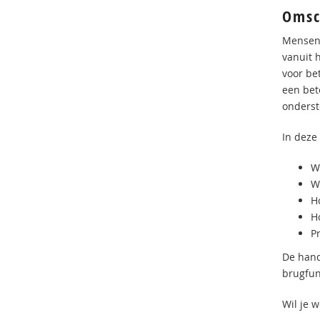
Omsc
Mensen 
vanuit 
voor be
een bet
onderst
In deze 
W
W
H
H
P
De hand
brugfun
Wil je w