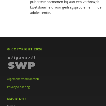
puberteitshormonen bij aan een verhoogde
kwetsbaarheid voor gedragsproblemen in de
adolescentie.
© COPYRIGHT 2026
Algemene voorwaarden
Privacyverklaring
NAVIGATIE