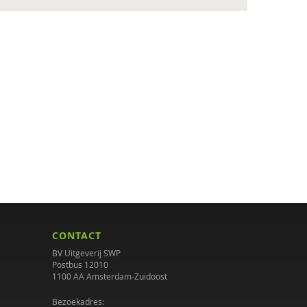
CONTACT
BV Uitgeverij SWP
Postbus 12010
1100 AA Amsterdam-Zuidoost
Bezoekadres: