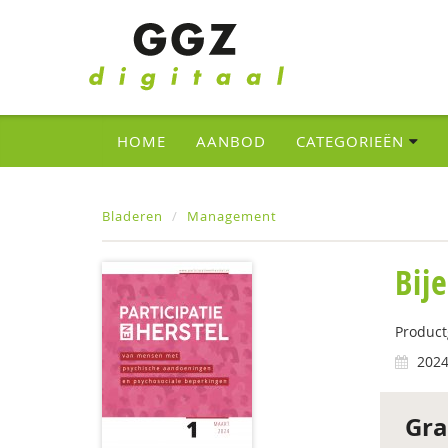
HOME
AANBOD
CATEGORIEËN
Bladeren
Management
Bij
Produc
202
Gra