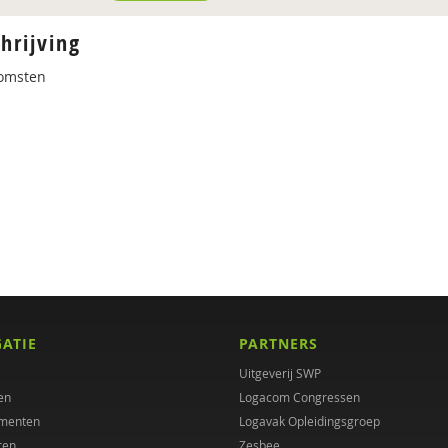
hrijving
omsten
GATIE
PARTNERS
Uitgeverij SWP
en
Logacom Congressen
menten
Logavak Opleidingsgroep
ren
Zesbee