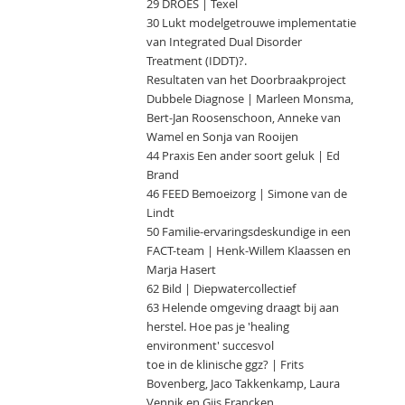
29 DRÖES | Texel
30 Lukt modelgetrouwe implementatie
van Integrated Dual Disorder
Treatment (IDDT)?.
Resultaten van het Doorbraakproject
Dubbele Diagnose | Marleen Monsma,
Bert-Jan Roosenschoon, Anneke van
Wamel en Sonja van Rooijen
44 Praxis Een ander soort geluk | Ed
Brand
46 FEED Bemoeizorg | Simone van de
Lindt
50 Familie-ervaringsdeskundige in een
FACT-team | Henk-Willem Klaassen en
Marja Hasert
62 Bild | Diepwatercollectief
63 Helende omgeving draagt bij aan
herstel. Hoe pas je 'healing
environment' succesvol
toe in de klinische ggz? | Frits
Bovenberg, Jaco Takkenkamp, Laura
Vennik en Gijs Francken