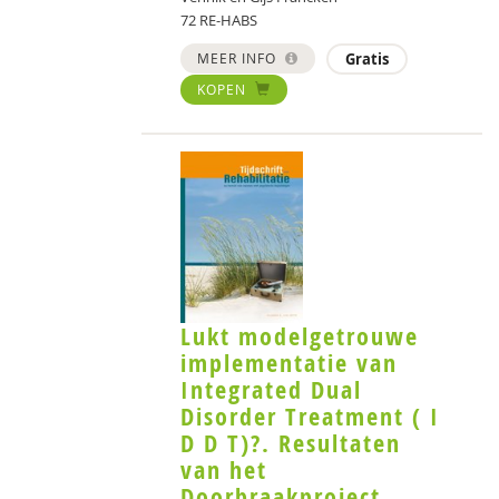
72 RE-HABS
MEER INFO
Gratis
KOPEN
Lukt modelgetrouwe
implementatie van
Integrated Dual
Disorder Treatment ( I
D D T)?. Resultaten
van het
Doorbraakproject