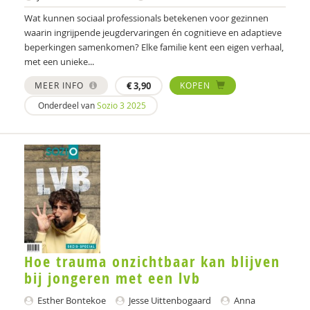
Monique Engelbertink
Wat kunnen sociaal professionals betekenen voor gezinnen
waarin ingrijpende jeugdervaringen én cognitieve en adaptieve
Judith Ensink
beperkingen samenkomen? Elke familie kent een eigen verhaal,
Anne Evers
met een unieke...
MEER INFO
€
3,90
KOPEN
Olaf Galisch
Onderdeel van
Sozio 3 2025
Sophie Gillfeather-Spetere
Barbara Godwaldt
Anna Grebel
Jeanne Gubbels
Hein de Haan
Anne-Laura van Harmelen
Hoe trauma onzichtbaar kan blijven
bij jongeren met een lvb
Lourens Henkelman
Esther Bontekoe
Jesse Uittenbogaard
Anna