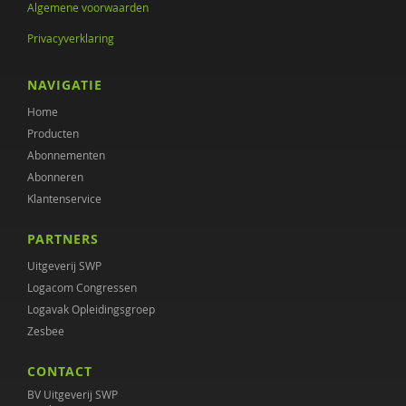
Algemene voorwaarden
G. Westerhof
Privacyverklaring
Ruth Willems
NAVIGATIE
Marjolein de Winter
Home
Micha de Winter
Producten
Abonnementen
Lynne Wolbert
Abonneren
Channah Zwiep
Klantenservice
PARTNERS
Uitgeverij SWP
Logacom Congressen
Logavak Opleidingsgroep
Zesbee
CONTACT
BV Uitgeverij SWP