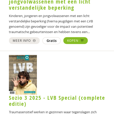
jongvolwassenen met een licht
Liesbeth Mevissen
verstandelijke beperking
Joanneke van der Nagel
Kinderen, jongeren en jongvolwassenen met een licht
verstandelijke beperking (hierna jeugdigen met een LVB
Fiona NG
genoemd) zijn gevoeliger voor de impact van potentieel
traumatische gebeurtenissen en hebben tevens een...
Sveva van Nieuwland
MEER INFO
Gratis
KOPEN
Morwenna Nieuwold
Vanessa Olivier-Pijpers
Jeannette Ooink
Conny van Oudheusden
Madelon Pieper
Annette Plooy
Sozio 3 2025 - LVB Special (complete
editie)
Julia Plukaard
Traumasensitief werken in gezinnen waar tegenslagen zich