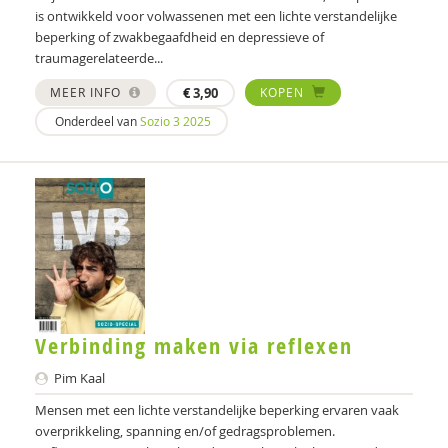
is ontwikkeld voor volwassenen met een lichte verstandelijke
Gert Jan van den Top
beperking of zwakbegaafdheid en depressieve of
traumagerelateerde...
Jannemiek Tukker
MEER INFO
€
3,90
KOPEN
Jesse Uittenbogaard
Onderdeel van
Sozio 3 2025
Ayten Üstüner-Tüfekci
Marije Valenkamp
Ingrid van Balkom
Odette van der Heijden
Jos van der Lans
Verbinding maken via reflexen
Remmers van Veldhuizen
Pim Kaal
Anita van de Ven
Mensen met een lichte verstandelijke beperking ervaren vaak
overprikkeling, spanning en/of gedragsproblemen.
Bregje Verdam