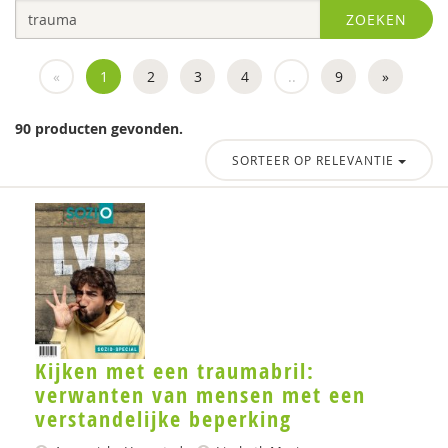
ZOEKEN
Leonieke Boendermaker
Sylvie Boermans
«
1
2
3
4
..
9
»
Dienke Boertien
90 producten gevonden.
Wilma Boevink
SORTEER OP RELEVANTIE
Antoinette Bolscher
Esther Bontekoe
Elsbeth ter Borg
Lute Bos
Jojanneke Bruins
Kijken met een traumabril:
Stynke Castelein
verwanten van mensen met een
verstandelijke beperking
Dorien Claessen