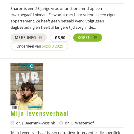
Monique Scheres
Sharon is een 28-jarige vrouw functionerend op een
Simone Schipper-Eindhoven
zwakbegaafd niveau. Ze woont met haar vriend in een eigen
appartement. Ze heeft geen betaald werk, volgt geen
Mandy Segers
dagbesteding en heeft al langere tijd zorg in de...
Inge Simons
MEER INFO
€
3,90
KOPEN
Onderdeel van
Sozio 3 2025
Mike Slade
RENATE SMID
Viviènne Smit-Wolterink
Imke Smulders
Trudy van der Stouwe
Anousjka Talen
Mijn levensverhaal
Vadim Telukov
dr. J. Beernink-Wissink
dr. G. Westerhof
Linda Terpstra
’Mijn Levensverhaal’ is een narratieve interventie, die specifiek