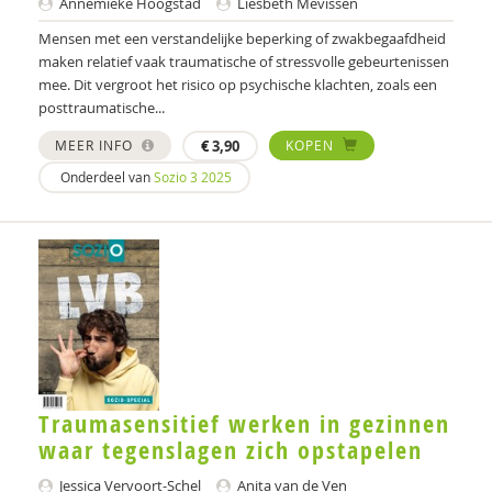
Annemieke Hoogstad
Liesbeth Mevissen
Dirk Corstens
Mensen met een verstandelijke beperking of zwakbegaafdheid
Marcel de Rooij
maken relatief vaak traumatische of stressvolle gebeurtenissen
mee. Dit vergroot het risico op psychische klachten, zoals een
Martine F. Delfos
posttraumatische...
MEER INFO
€
3,90
KOPEN
Peter Dierinck
Onderdeel van
Sozio 3 2025
Anke van Dijke
Jolanda Douma
prof. dr. Ramón Lindauer
Jos Dröes
Neomi van Duijvenbode
Chantal Duisters
Traumasensitief werken in gezinnen
waar tegenslagen zich opstapelen
Mandy Dunkwu
Jessica Vervoort-Schel
Anita van de Ven