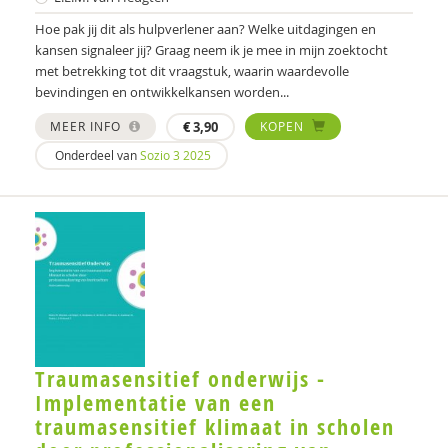
Hoe pak jij dit als hulpverlener aan? Welke uitdagingen en
Pim Kaal
kansen signaleer jij? Graag neem ik je mee in mijn zoektocht
met betrekking tot dit vraagstuk, waarin waardevolle
Lucet van der Kamp
bevindingen en ontwikkelkansen worden...
Jenny Kamzoun
MEER INFO
€
3,90
KOPEN
Simona Karbouniaris
Onderdeel van
Sozio 3 2025
Simona Karbouniaris
Gerdie Kienhorst
Jeanette Klein
Jeanette Klein Snakenborg
Jeroen Knevel
Traumasensitief onderwijs -
Martijn Kole
Implementatie van een
traumasensitief klimaat in scholen
Willem Koops