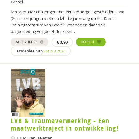
Maaike Hermsen
Grebel
Mo’s verhaal: een jongen met een verborgen geschiedenis Mo
L.E.M. van Heugten
(20) is een jongen met een lvb die jarenlang op het Kamer
Trainingscentrum van Levvel1 woonde en daar ook
Dirk den Hollander
dagbesteding volgde. Hij leek een...
Annemieke Hoogstad
MEER INFO
€
3,90
KOPEN
Ruud van der Horst
Onderdeel van
Sozio 3 2025
Edien Houwers
René Hut
Coki Janssen
Janine Janssen
Nederlands Jeugd Instituut
LVB & Traumaverwerking - Een
Harrie Jonkman
maatwerktraject in ontwikkeling!
Claudia Kaagman
L.E.M. van Heugten