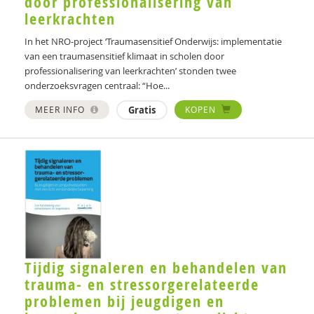
door professionalisering van
leerkrachten
Carina van Kregten
In het NRO-project ‘Traumasensitief Onderwijs: implementatie
Simone Krijgsman
van een traumasensitief klimaat in scholen door
professionalisering van leerkrachten’ stonden twee
Hans Kroon
onderzoeksvragen centraal: “Hoe...
Daphne Lammerinks
MEER INFO
Gratis
KOPEN
Mitch Lases
Geke Leeuw
Bas Levering
Eleanor Longden
Carla van Loon
Tijdig signaleren en behandelen van
Liselotte van Loon
trauma- en stressorgerelateerde
Rokus Loopik
problemen bij jeugdigen en