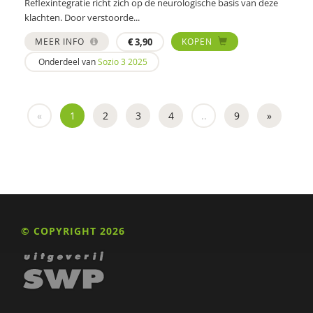
Reflexintegratie richt zich op de neurologische basis van deze
Elles Verheijen
klachten. Door verstoorde...
MEER INFO
€
3,90
KOPEN
SABINE VERMIN
Onderdeel van
Sozio 3 2025
Nienke Verstegen
Jessica Vervoort-Schel
«
1
2
3
4
..
9
»
Corine van Vliet
Annemarie van Vonderen
Adinda de Vreede
Amy Watson
© COPYRIGHT 2026
Jaap van Weeghel
Alie Weerman
Heleen Wesselius