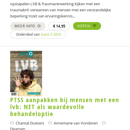
Albert Ponsioen
opstapelen LVB & Traumaverwerking Kijken met een
traumabril: verwanten van mensen met een verstandelijke
Angela Prudon
beperking Inzet van ervaringskennis...
Claudia van der Put
MEER INFO
€
14,95
KOPEN
Onderdeel van
Sozio 3 2025
Katrien Raemdonck
Stefan Rennick-Egglestone
Marieke van Rijn
Diana Roeg
Elske Roeleveld
Nienke van Sambeek
PTSS aanpakken bij mensen met een
lvb: NET als waardevolle
Rob Schaap
behandeloptie
Floortje Scheepers
Chantal Duisters
Annemarie van Vonderen
Diversen