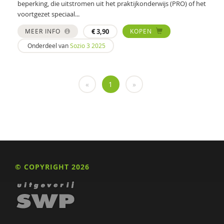
beperking, die uitstromen uit het praktijkonderwijs (PRO) of het
voortgezet speciaal...
Politie
MEER INFO
€
3,90
KOPEN
psychiater
Onderdeel van
Sozio 3 2025
Schrijven
Valente
«
1
»
Wim
Nona (J. Hiemstra)
Jeugdautoriteit (JA)
Leendert A. Hartog
© COPYRIGHT 2026
Max A. Huber
Drs. A. Niewijk
Suzan van der Aa