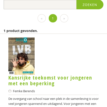
ZOEKEN
Diversen
diversen
«
1
»
FGzPt
1 product gevonden.
Flenke
KNMG
Landelijk Kenniscentrum LVB
LIDIE
Medewerkers van het Psychiatrisch centrum Sint-
Kansrijke toekomst voor jongeren
Amandus in Beernem
met een beperking
Miranda
Femke Berends
Movisie
De overgang van school naar een plek in de samenleving is voor
veel jongeren spannend en uitdagend. Voor jongeren met een
MSW