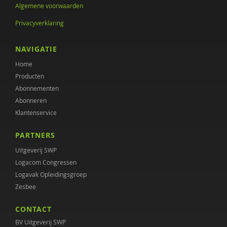
Algemene voorwaarden
Annet Aalbers
Privacyverklaring
Yvonne Aartsen
NAVIGATIE
Sebastian Abdallah
Home
Ruud Abma
Producten
Abonnementen
Tineke Abma
Abonneren
Klantenservice
Anne Addink
PARTNERS
Sheila Adjiembaks
Uitgeverij SWP
Enikö agy
Logacom Congressen
Logavak Opleidingsgroep
Marcel van Aken
Zesbee
Monique Al
CONTACT
Wendy Albers
BV Uitgeverij SWP