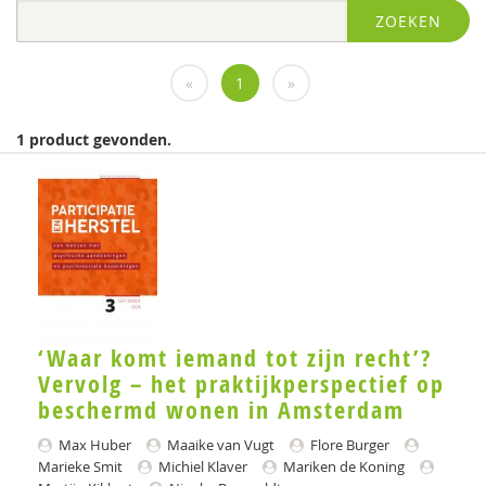
ZOEKEN
Diversen
diversen
«
1
»
FGzPt
1 product gevonden.
Flenke
KNMG
Landelijk Kenniscentrum LVB
LIDIE
Medewerkers van het Psychiatrisch centrum Sint-
‘Waar komt iemand tot zijn recht’?
Amandus in Beernem
Vervolg – het praktijkperspectief op
Miranda
beschermd wonen in Amsterdam
Movisie
Max Huber
Maaike van Vugt
Flore Burger
Marieke Smit
Michiel Klaver
Mariken de Koning
MSW