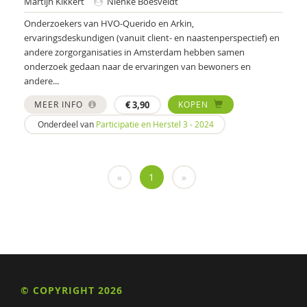
Martijn Kikkert
Nienke Boesveldt
Onderzoekers van HVO-Querido en Arkin,
Politie
ervaringsdeskundigen (vanuit client- en naastenperspectief) en
andere zorgorganisaties in Amsterdam hebben samen
psychiater
onderzoek gedaan naar de ervaringen van bewoners en
Schrijven
andere...
MEER INFO
€
3,90
KOPEN
Valente
Onderdeel van
Participatie en Herstel 3 - 2024
Wim
Nona (J. Hiemstra)
«
1
»
Jeugdautoriteit (JA)
Leendert A. Hartog
Max A. Huber
Drs. A. Niewijk
© COPYRIGHT 2026
Suzan van der Aa