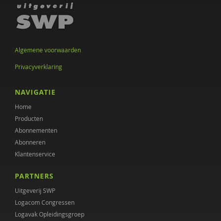
Annet Aalbers
Yvonne Aartsen
Algemene voorwaarden
Sebastian Abdallah
Privacyverklaring
Ruud Abma
NAVIGATIE
Tineke Abma
Home
Anne Addink
Producten
Abonnementen
Sheila Adjiembaks
Abonneren
Enikö agy
Klantenservice
Marcel van Aken
PARTNERS
Uitgeverij SWP
Monique Al
Logacom Congressen
Wendy Albers
Logavak Opleidingsgroep