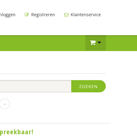
nloggen
Registreren
Klantenservice
ZOEKEN
»
spreekbaar!